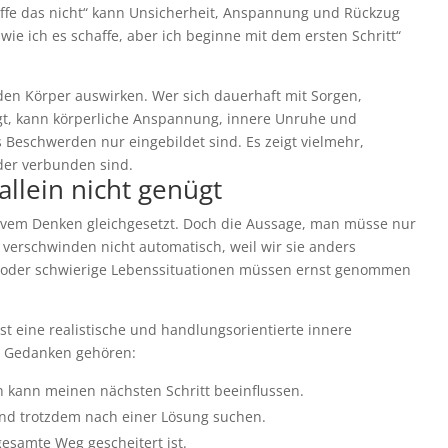
affe das nicht“ kann Unsicherheit, Anspannung und Rückzug
wie ich es schaffe, aber ich beginne mit dem ersten Schritt“
n Körper auswirken. Wer sich dauerhaft mit Sorgen,
igt, kann körperliche Anspannung, innere Unruhe und
 Beschwerden nur eingebildet sind. Es zeigt vielmehr,
der verbunden sind.
llein nicht genügt
tivem Denken gleichgesetzt. Doch die Aussage, man müsse nur
e verschwinden nicht automatisch, weil wir sie anders
e oder schwierige Lebenssituationen müssen ernst genommen
 ist eine realistische und handlungsorientierte innere
e Gedanken gehören:
ich kann meinen nächsten Schritt beeinflussen.
 und trotzdem nach einer Lösung suchen.
gesamte Weg gescheitert ist.