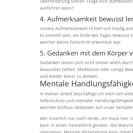
Überforderung führen. Frage dich stattdessen:
ausführen kann?
4. Aufmerksamkeit bewusst l
Unsere Aufmerksamkeit richtet sich häufig au
es sinnvoll sein, am Ende des Tages bewusst 
welcher kleine Fortschritt erkennbar war.
5. Gedanken mit dem Körper 
Gedanken lassen sich nicht immer allein dur
bewusstes Gehen, Meditation oder ruhige Be
und wieder klarer zu denken.
Mentale Handlungsfähigke
In meiner Arbeit beschäftige ich mich seit vie
Selbstschutz und mentaler Handlungsfähigkeit. 
welchen Einfluss Gedanken auf unser Verhalt
Wer innerlich nur noch denkt „Ich muss hier ra
kann in einen Tunnelblick geraten. Die Wah
übersehen. Mentale Vorbereitung kann dabei h