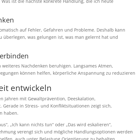
 Was ist die nächste konkrete Handlung, die ich heute
enken
tomatisch auf Fehler, Gefahren und Probleme. Deshalb kann
zu überlegen, was gelungen ist, was man gelernt hat und
verbinden
ch weiteres Nachdenken beruhigen. Langsames Atmen,
wegungen können helfen, körperliche Anspannung zu reduzieren
it entwickeln
len Jahren mit Gewaltprävention, Deeskalation,
Gerade in Stress- und Konfliktsituationen zeigt sich,
en haben.
us“, „Ich kann nichts tun“ oder „Das wird eskalieren“,
rnehmung verengt sich und mögliche Handlungsoptionen werden
elfen, auch unter Belastung Orientierung zu behalten.