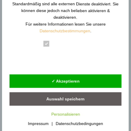
Standardmäßig sind alle externen Dienste deaktiviert. Sie
Glossar Buchstabe O
können diese jedoch nach belieben aktivieren &
deaktivieren.
Für weitere Informationen lesen Sie unsere
Glossar Buchstabe P
Datenschutzbestimmungen
.
Essenziell
Glossar Buchstabe Q
Statistik
Externe Dienste
Glossar Buchstabe R
✓ Akzeptieren
Glossar Buchstabe S
Auswahl speichern
Glossar Buchstabe T
Personalisieren
Impressum
|
Datenschutzbedingungen
Glossar Buchstabe U