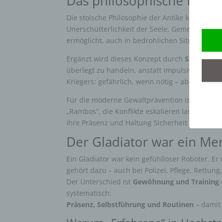
Das philosophische Fund
Die stoische Philosophie der Antike kannte ein
Unerschütterlichkeit der Seele. Gemeint ist ni
ermöglicht, auch in bedrohlichen Situationen
Ergänzt wird dieses Konzept durch
Sophrosyn
überlegt zu handeln, anstatt impulsiv zu reag
Kriegers: gefährlich, wenn nötig – aber niemals
Für die moderne Gewaltprävention ist diese V
„Rambos“, die Konflikte eskalieren lassen. Sie
ihre Präsenz und Haltung Sicherheit vermittel
Der Gladiator war ein Men
Ein Gladiator war kein gefühlloser Roboter. E
gehört dazu – auch bei Polizei, Pflege, Rettun
Der Unterschied ist
Gewöhnung und Training 
systematisch:
Präsenz, Selbstführung und Routinen
– damit