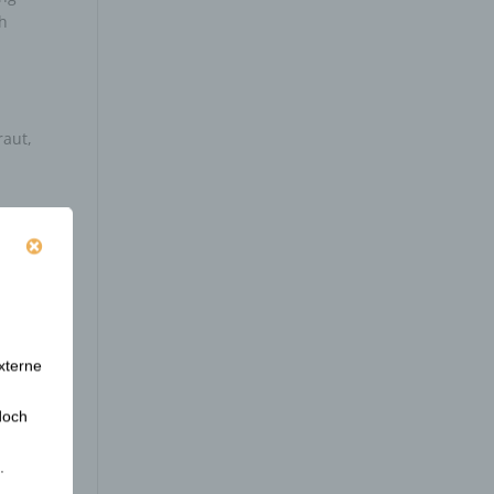
ch
.
raut,
ment
xterne
doch
.