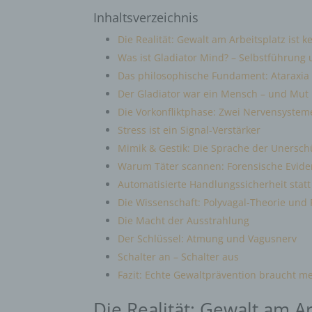
Inhaltsverzeichnis
Die Realität: Gewalt am Arbeitsplatz ist k
Was ist Gladiator Mind? – Selbstführung 
Das philosophische Fundament: Ataraxi
Der Gladiator war ein Mensch – und Mut i
Die Vorkonfliktphase: Zwei Nervensystem
Stress ist ein Signal-Verstärker
Mimik & Gestik: Die Sprache der Unerschü
Warum Täter scannen: Forensische Evide
Automatisierte Handlungssicherheit statt
Die Wissenschaft: Polyvagal-Theorie und
Die Macht der Ausstrahlung
Der Schlüssel: Atmung und Vagusnerv
Schalter an – Schalter aus
Fazit: Echte Gewaltprävention braucht m
Die Realität: Gewalt am Ar