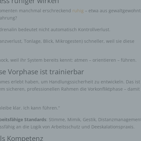
ess ruhiger wirken
omenten manchmal erschreckend
ruhig
– etwa aus gewaltgewohn
fahrung?
renalin bedeutet nicht automatisch Kontrollverlust.
anzverlust, Tonlage, Blick, Mikrogesten) schneller, weil sie diese
ck, weil ihr System bereits kennt: atmen – orientieren – führen.
e Vorphase ist trainierbar
mes erlebt haben, um Handlungssicherheit zu entwickeln. Das ist
nem sicheren, professionellen Rahmen die Vorkonfliktphase – damit
leibe klar. Ich kann führen.“
beitsfähige Standards
: Stimme, Mimik, Gestik, Distanzmanagemen
ssfähig an die Logik von Arbeitsschutz und Deeskalationspraxis.
 als Kompetenz