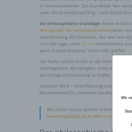
in Stresssituationen. Die Grundidee: Wer sei
unter Druck handlungsfähig – und strahlt eine 
Die philosophische Grundlage:
Meine Arbeit b
Mittelpunkt der Gewaltprävention
stellen mü
Selbstführung des Einzelnen. Nur wer sein ei
ist in der Lage, unter
Stress
deeskalierend zu w
wenn Standardroutinen nicht mehr greifen.
Der Name ist kein Zufall. In der Arena entsch
Überlegenheit: die Fähigkeit, unter extremem 
die richtige Entscheidung zu treffen. Diese Fäh
Gladiator Mind = Selbstführung unter Druck. 
(Besonnenheit) für maximale Handlungssicherh
Wir v
Wie dieser Ansatz konkret in kritischen In
Sta
Handlungsfähigkeit in KRITIS-Organisati