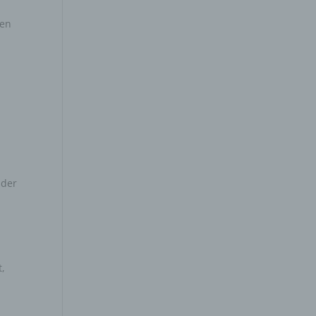
ten
 der
t,