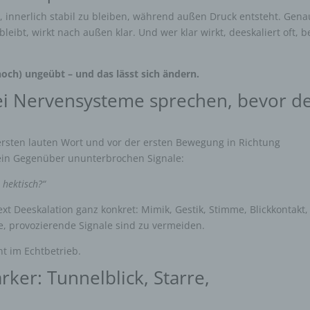
eit, innerlich stabil zu bleiben, während außen Druck entsteht. Gena
eibt, wirkt nach außen klar. Und wer klar wirkt, deeskaliert oft, b
(noch) ungeübt – und das lässt sich ändern.
ei Nervensysteme sprechen, bevor d
 ersten lauten Wort und vor der ersten Bewegung in Richtung
 dein Gegenüber ununterbrochen Signale:
 hektisch?“
 Deeskalation ganz konkret: Mimik, Gestik, Stimme, Blickkontakt,
, provozierende Signale sind zu vermeiden.
nt im Echtbetrieb.
ärker: Tunnelblick, Starre,