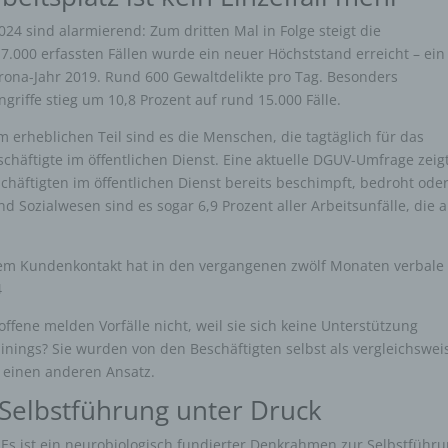
2024 sind alarmierend: Zum dritten Mal in Folge steigt die
17.000 erfassten Fällen wurde ein neuer Höchststand erreicht – ein
ona-Jahr 2019. Rund 600 Gewaltdelikte pro Tag. Besonders
griffe stieg um 10,8 Prozent auf rund 15.000 Fälle.
m erheblichen Teil sind es die Menschen, die tagtäglich für das
chäftigte im öffentlichen Dienst. Eine aktuelle DGUV-Umfrage zeigt
schäftigten im öffentlichen Dienst bereits beschimpft, bedroht ode
d Sozialwesen sind es sogar 6,9 Prozent aller Arbeitsunfälle, die a
em Kundenkontakt hat in den vergangenen zwölf Monaten verbale
4
troffene melden Vorfälle nicht, weil sie sich keine Unterstützung
ainings? Sie wurden von den Beschäftigten selbst als vergleichswei
t einen anderen Ansatz.
 Selbstführung unter Druck
Es ist ein neurobiologisch fundierter Denkrahmen zur Selbstführ