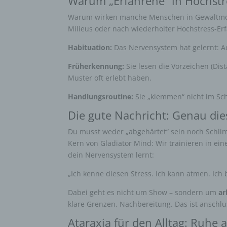
Warum „Erfahrene“ in Hochstr
Warum wirken manche Menschen in Gewaltm
Milieus oder nach wiederholter Hochstress-Er
Habituation:
Das Nervensystem hat gelernt: Ad
Früherkennung:
Sie lesen die Vorzeichen (Dist
Muster oft erlebt haben.
Handlungsroutine:
Sie „klemmen“ nicht im Scho
Die gute Nachricht: Genau dies
Du musst weder „abgehärtet“ sein noch Schlim
Kern von Gladiator Mind: Wir trainieren in ei
dein Nervensystem lernt:
„Ich kenne diesen Stress. Ich kann atmen. Ich b
Dabei geht es nicht um Show – sondern um
ar
klare Grenzen, Nachbereitung. Das ist anschlu
Ataraxia für den Alltag: Ruhe