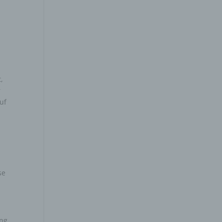
,
r
uf
se
ung