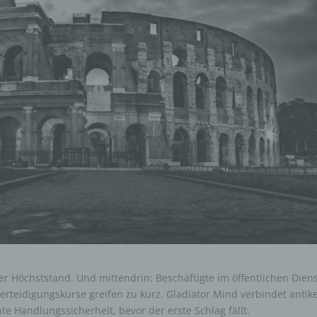
er Höchststand. Und mittendrin: Beschäftigte im öffentlichen Diens
tverteidigungskurse greifen zu kurz. Gladiator Mind verbindet antik
e Handlungssicherheit, bevor der erste Schlag fällt.