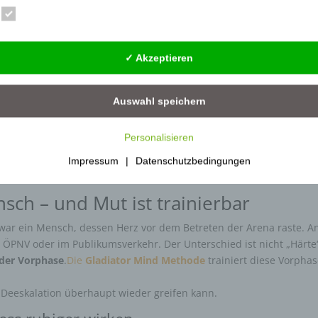
ament: Ataraxia und Sophrosyne
Essenziell
Statistik
Externe Dienste
 Konzept, das heute aktueller ist denn je:
Ataraxia
– die
cht Gleichgültigkeit, sondern ein Zustand innerer Ruhe, der es
 nicht von Emotionen überwältigt zu werden.
✓ Akzeptieren
e
– die Besonnenheit. Sie beschreibt die Fähigkeit, maßvoll und
ieren. Die Kombination beider Tugenden bildete das Ideal des anti
Auswahl speichern
 unkontrolliert.
Personalisieren
erbindung Gold wert. Behörden und Institutionen suchen keine
 suchen Mitarbeiter mit
Autorität ohne Lautstärke
– Menschen, die d
Impressum
|
Datenschutzbedingungen
n, ohne aggressiv aufzutreten.
sch – und Mut ist trainierbar
r war ein Mensch, dessen Herz vor dem Betreten der Arena raste. A
g, ÖPNV oder im Publikumsverkehr. Der Unterschied ist nicht „Härte
der Vorphase
.
Die
Gladiator Mind Methode
trainiert diese Vorpha
 Deeskalation überhaupt wieder greifen kann.