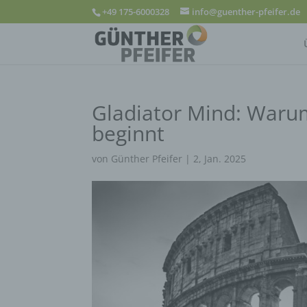
+49 175-6000328
info@guenther-pfeifer.de
Gladiator Mind: Waru
beginnt
von
Günther Pfeifer
|
2, Jan. 2025