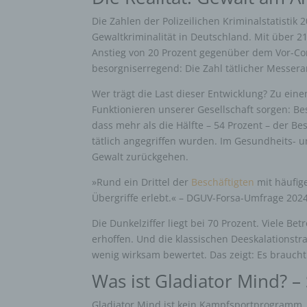
Die Zahlen der Polizeilichen Kriminalstatistik 
Gewaltkriminalität in Deutschland. Mit über 2
Anstieg von 20 Prozent gegenüber dem Vor-Cor
besorgniserregend: Die Zahl tätlicher Messeran
Wer trägt die Last dieser Entwicklung? Zu eine
Funktionieren unserer Gesellschaft sorgen: Bes
dass mehr als die Hälfte – 54 Prozent – der Be
tätlich angegriffen wurden. Im Gesundheits- un
Gewalt zurückgehen.
»Rund ein Drittel der
Beschäftigten
mit häufig
Übergriffe erlebt.« – DGUV-Forsa-Umfrage 202
Die Dunkelziffer liegt bei 70 Prozent. Viele Be
erhoffen. Und die klassischen Deeskalationstr
wenig wirksam bewertet. Das zeigt: Es brauch
Was ist Gladiator Mind? –
Gladiator Mind ist kein Kampfsportprogramm. 