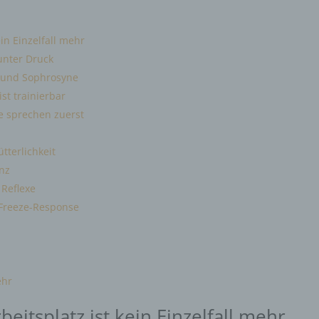
ein Einzelfall mehr
unter Druck
a und Sophrosyne
st trainierbar
e sprechen zuerst
tterlichkeit
nz
 Reflexe
 Freeze-Response
ehr
beitsplatz ist kein Einzelfall mehr