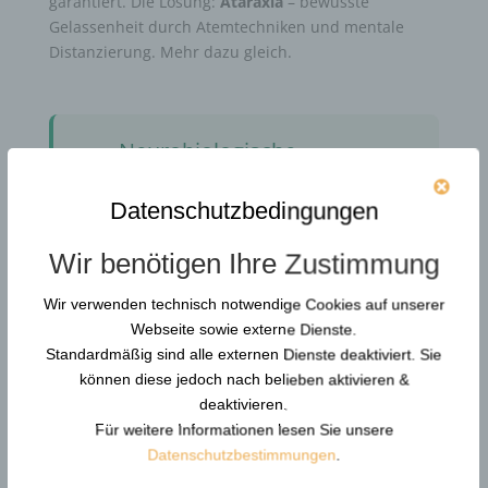
garantiert. Die Lösung:
Ataraxia
– bewusste
Gelassenheit durch Atemtechniken und mentale
Distanzierung. Mehr dazu gleich.
Neurobiologische
Stressreaktion: Kontext
🧠
ändert sich, Mechanik nicht
Datenschutzbedingungen
Die hier beschriebenen
7 Phasen des
Wir benötigen Ihre Zustimmung
Handlungskreislaufs
basieren auf neurobiologischen
Wir verwenden technisch notwendige Cookies auf unserer
Grundprinzipien (Polyvagal-Theorie nach
Webseite sowie externe Dienste.
Stephen Porges), die
unabhängig vom
Standardmäßig sind alle externen Dienste deaktiviert. Sie
Kontext
wirken:
können diese jedoch nach belieben aktivieren &
deaktivieren.
🛫
Für weitere Informationen lesen Sie unsere
Datenschutzbestimmungen
.
Flughafen