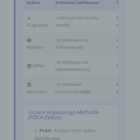
Sektor
Kritisches Zeitfenster
Typische Sz
🛫
~4 Minuten bis Security
Check-in-Esk
Flughafen
eintrifft
Verspätungs
🏥
~8-12 Minuten bis
Notaufnahme
Kliniken
Polizei/Security
Angehörigen
~5-10 Minuten bis
🚇 ÖPNV
Fahrkarten-K
Haltestelle/Backup
🏛️
~3-15 Minuten
Bescheid-Übe
Behörden
(standortabhängig)
Bürgerkonta
Unsere Anpassungs-Methodik
(PDCA-Zyklus):
PLAN:
Analyse Ihrer sektor-
spezifischen