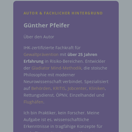
AUTOR & FACHLICHER HINTERGRUND
Günther Pfeifer
Über den Autor
IHK-zertifizierte Fachkraft für
Gewaltprävention
mit
über 25 Jahren
Erfahrung
in Risiko-Bereichen. Entwickler
der
Gladiator Mind-Methodik
, die stoische
Philosophie mit moderner
Neurowissenschaft verbindet. Spezialisiert
auf
Behörden
,
KRITIS
,
Jobcenter
,
Kliniken
,
Rettungsdienst, ÖPNV, Einzelhandel und
Flughäfen
.
Ich bin Praktiker, kein Forscher. Meine
Aufgabe ist es, wissenschaftliche
Erkenntnisse in tragfähige Konzepte für