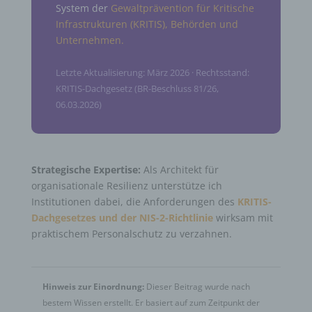
System der
Gewaltprävention für Kritische
Infrastrukturen (KRITIS), Behörden und
Unternehmen.
Letzte Aktualisierung: März 2026 · Rechtsstand:
KRITIS-Dachgesetz (BR-Beschluss 81/26,
06.03.2026)
Strategische Expertise:
Als Architekt für
organisationale Resilienz unterstütze ich
Institutionen dabei, die Anforderungen des
KRITIS-
Dachgesetzes und der NIS-2-Richtlinie
wirksam mit
praktischem Personalschutz zu verzahnen.
Hinweis zur Einordnung:
Dieser Beitrag wurde nach
bestem Wissen erstellt. Er basiert auf zum Zeitpunkt der