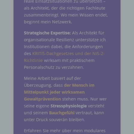
reale Einsatzsituationen zu übersetzen –
als Architekt, der die richtigen Fachleute
zusammenbringt. Wo mein Wissen endet,
beginnt mein Netzwerk.
Strategische Expertise:
Als Architekt für
organisationale Resilienz unterstütze ich
Institutionen dabei, die Anforderungen
des
KRITIS-Dachgesetzes und der NIS-2-
Richtlinie
wirksam mit praktischem
Personalschutz zu verzahnen.
Meine Arbeit basiert auf der
Überzeugung, dass
der Mensch im
Mittelpunkt jeder wirksamen
Gewaltprävention
stehen muss. Nur wer
seine eigene
Stressphysiologie
versteht
und seinem
Bauchgefühl
vertraut, kann
unter Druck souverän bleiben.
Erfahren Sie mehr über mein modulares