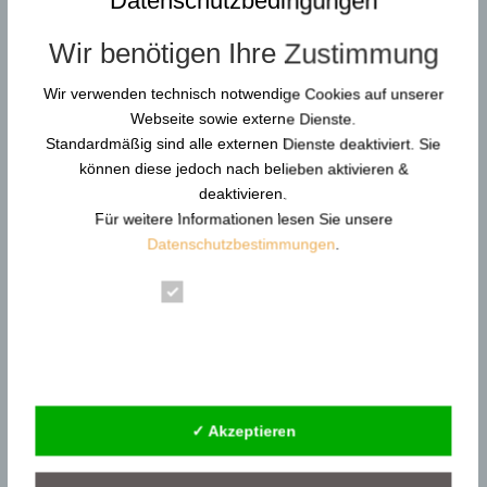
Datenschutzbedingungen
Wir benötigen Ihre Zustimmung
Wir verwenden technisch notwendige Cookies auf unserer
Webseite sowie externe Dienste.
Standardmäßig sind alle externen Dienste deaktiviert. Sie
können diese jedoch nach belieben aktivieren &
deaktivieren.
Für weitere Informationen lesen Sie unsere
Datenschutzbestimmungen
.
Essenziell
Statistik
Grafik:
„Von Alarm zu Kontrolle – Der Gladiator
Mind-Schalter“. Eigene Visualisierung zur
Externe Dienste
Stressregulation als Basis für Deeskalation und
Handlungssicherheit.
✓ Akzeptieren
Die 5 GM-Standards im Detail