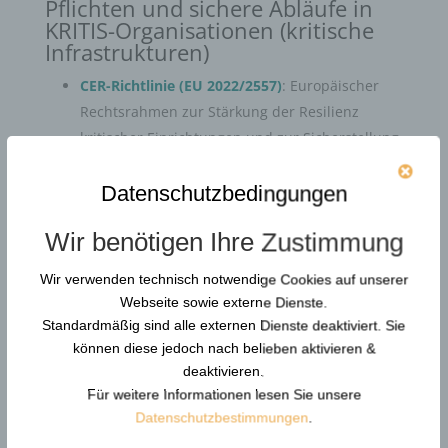
Pflichten und sichere Abläufe in
KRITIS-Organisationen (kritische
Infrastrukturen)
CER-Richtlinie (EU 2022/2557)
: Europäischer
Rechtsrahmen zur Stärkung der Resilienz
kritischer Einrichtungen und zur Sicherstellung
wesentlicher Dienstleistungen
(fachliche
Einordnung, keine Rechtsberatung)
Datenschutzbedingungen
Wir benötigen Ihre Zustimmung
Wir verwenden technisch notwendige Cookies auf unserer
Konflikte entstehen selten plötzlich. Die
Webseite sowie externe Dienste.
Neurobiologie beschreibt diesen Mechanismus
Standardmäßig sind alle externen Dienste deaktiviert. Sie
präzise: Lange bevor ein Mensch körperlich aktiv
können diese jedoch nach belieben aktivieren &
wird, verändern sich Körperhaltung, Sprache
deaktivieren.
und Raumverhalten. Wer diese Muster lesen
Für weitere Informationen lesen Sie unsere
kann,
Datenschutzbestimmungen
.
gewinnt den entscheidenden Vorsprung für