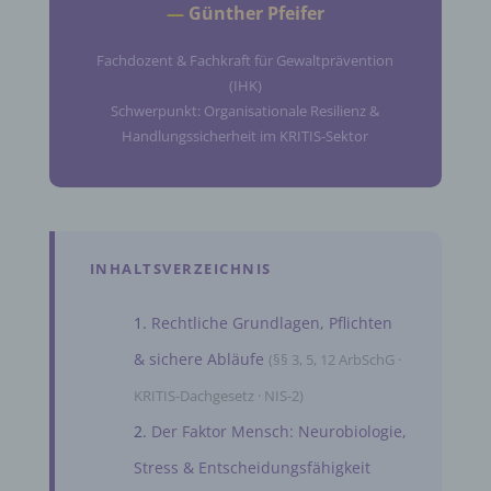
—
Günther Pfeifer
Fachdozent & Fachkraft für Gewaltprävention
(IHK)
Schwerpunkt: Organisationale Resilienz &
Handlungssicherheit im KRITIS-Sektor
INHALTSVERZEICHNIS
Rechtliche Grundlagen, Pflichten
& sichere Abläufe
(§§ 3, 5, 12 ArbSchG ·
KRITIS-Dachgesetz · NIS-2)
Der Faktor Mensch: Neurobiologie,
Stress & Entscheidungsfähigkeit