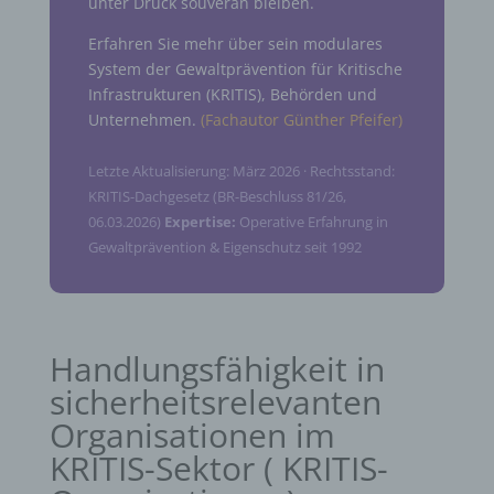
unter Druck souverän bleiben.
Erfahren Sie mehr über sein modulares
System der Gewaltprävention für Kritische
Infrastrukturen (KRITIS), Behörden und
Unternehmen.
(Fachautor Günther Pfeifer)
Letzte Aktualisierung: März 2026 · Rechtsstand:
KRITIS-Dachgesetz (BR-Beschluss 81/26,
06.03.2026)
Expertise:
Operative Erfahrung in
Gewaltprävention & Eigenschutz seit 1992
Handlungsfähigkeit in
sicherheitsrelevanten
Organisationen im
KRITIS-Sektor ( KRITIS-