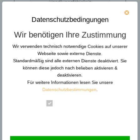
Handlungsfähigkeit
gefordert ist?
Wie sollen Teams in
Datenschutzbedingungen
Leitstellen, an Anlagen,
Wir benötigen Ihre Zustimmung
im Außendienst oder bei
Dienstleistern in
Wir verwenden technisch notwendige Cookies auf unserer
kritischen Situationen
Webseite sowie externe Dienste.
handlungssicher sein,
Standardmäßig sind alle externen Dienste deaktiviert. Sie
wenn sie diese Lagen
können diese jedoch nach belieben aktivieren &
nie in realitätsnahen
deaktivieren.
Für weitere Informationen lesen Sie unsere
Szenarien geübt haben?
Datenschutzbestimmungen
.
Ab welchem Punkt wird
aus formaler
Essenziell
Compliance ein
Statistik
Organisationsversagen
,
wenn die Verfassung
Externe Dienste
des Personals und der