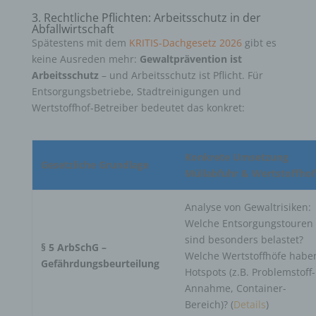
3. Rechtliche Pflichten: Arbeitsschutz in der
Abfallwirtschaft
Spätestens mit dem
KRITIS-Dachgesetz 2026
gibt es
keine Ausreden mehr:
Gewaltprävention ist
Arbeitsschutz
– und Arbeitsschutz ist Pflicht. Für
Entsorgungsbetriebe, Stadtreinigungen und
Wertstoffhof-Betreiber bedeutet das konkret:
Konkrete Umsetzung
Gesetzliche Grundlage
Müllabfuhr & Wertstoffhof
Analyse von Gewaltrisiken:
Welche Entsorgungstouren
sind besonders belastet?
§ 5 ArbSchG –
Welche Wertstoffhöfe habe
Gefährdungsbeurteilung
Hotspots (z.B. Problemstoff-
Annahme, Container-
Bereich)? (
Details
)