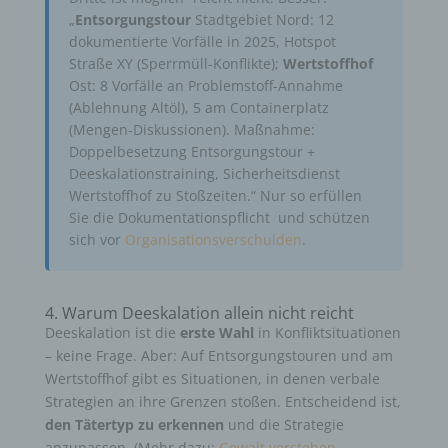
„
Entsorgungstour
Stadtgebiet Nord: 12
dokumentierte Vorfälle in 2025, Hotspot
Straße XY (Sperrmüll-Konflikte);
Wertstoffhof
Ost: 8 Vorfälle an Problemstoff-Annahme
(Ablehnung Altöl), 5 am Containerplatz
(Mengen-Diskussionen). Maßnahme:
Doppelbesetzung Entsorgungstour +
Deeskalationstraining, Sicherheitsdienst
Wertstoffhof zu Stoßzeiten.“ Nur so erfüllen
Sie die Dokumentationspflicht und schützen
sich vor
Organisationsverschulden
.
4. Warum Deeskalation allein nicht reicht
Deeskalation ist die
erste Wahl
in Konfliktsituationen
– keine Frage. Aber: Auf Entsorgungstouren und am
Wertstoffhof gibt es Situationen, in denen verbale
Strategien an ihre Grenzen stoßen. Entscheidend ist,
den Tätertyp zu erkennen
und die Strategie
anzupassen. (Mehr dazu:
Gewalt verstehen –