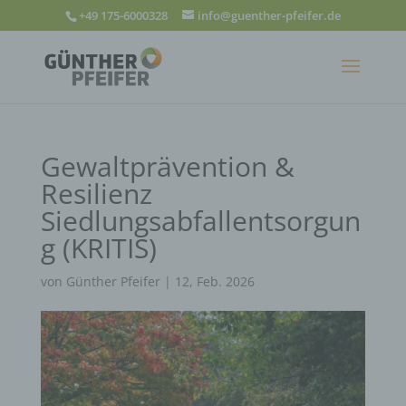
+49 175-6000328
info@guenther-pfeifer.de
Gewaltprävention &
Resilienz
Siedlungsabfallentsorgun
g (KRITIS)
von
Günther Pfeifer
|
12, Feb. 2026