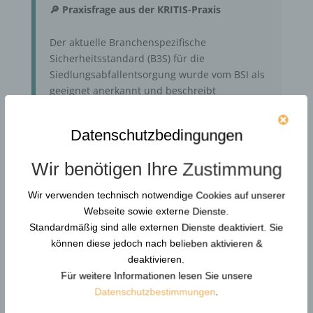
🔎 Praxisfrage aus der KRITIS-Praxis
Der aktuelle Branchenspezifische
Sicherheitsstandard (B3S) für die
Siedlungsabfallentsorgung wurde vom BSI als
geeignet anerkannt und beschreibt
umfangreiche
technische und
organisatorische Maßnahmen
zur
Datenschutzbedingungen
Absicherung kritischer Dienstleistungen. Auch
der
Faktor Mensch
wird im B3S ausdrücklich
Wir benötigen Ihre Zustimmung
benannt – insbesondere im Kontext von
Schulung, Sensibilisierung und
Wir verwenden technisch notwendige Cookies auf unserer
organisatorischer Einbindung.
Webseite sowie externe Dienste.
Standardmäßig sind alle externen Dienste deaktiviert. Sie
Doch eine praktische Frage bleibt:
Reicht
können diese jedoch nach belieben aktivieren &
dieser Ansatz aus, wenn Mitarbeitende im
deaktivieren.
direkten Bürgerkontakt unter Stress, Druck
Für weitere Informationen lesen Sie unsere
oder in eskalierenden Situationen
Datenschutzbestimmungen
.
handlungsfähig bleiben müssen?