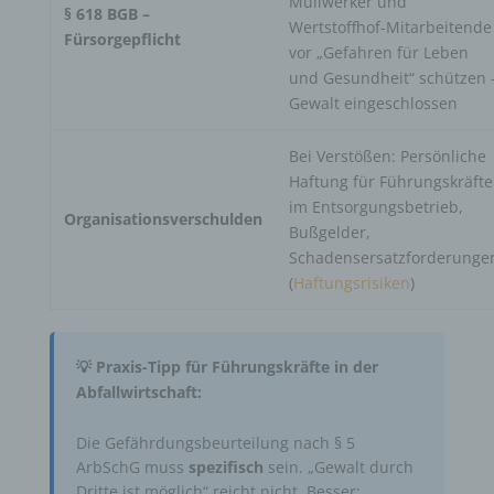
Müllwerker und
§ 618 BGB –
Wertstoffhof-Mitarbeitende
Fürsorgepflicht
vor „Gefahren für Leben
und Gesundheit“ schützen 
Gewalt eingeschlossen
Bei Verstößen: Persönliche
Haftung für Führungskräfte
im Entsorgungsbetrieb,
Organisationsverschulden
Bußgelder,
Schadensersatzforderunge
(
Haftungsrisiken
)
💡 Praxis-Tipp für Führungskräfte in der
Abfallwirtschaft:
Die Gefährdungsbeurteilung nach § 5
ArbSchG muss
spezifisch
sein. „Gewalt durch
Dritte ist möglich“ reicht nicht. Besser: