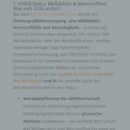
1. KRITIS-Status Müllabfuhr & Wertstoffhof:
Was sich 2026 ändert
Mit dem
KRITIS-Dachgesetz 2026
wurde die
Siedlungsabfallentsorgung also Müllabfuhr,
Wertstoffhöfe und Recyclinghöfe
– erstmals als
kritische Infrastruktur eingestuft. Der Grund: Fällt
die Müllabfuhr oder der Wertstoffhof aus, drohen
innerhalb weniger Tage Seuchengefahr,
Umweltverschmutzung und öffentliche Unruhen. Die
Konsequenz für Betreiber kommunaler und privater
Entsorgungsbetriebe: Neben der physischen
Absicherung rückt die
digitale Resilienz im Kontext
von BSI-KritisV
und KI
als zentrale Säule der
Betriebskontinuität in den Fokus.:
Betreiberpflichten für Abfallwirtschaft:
Kommunale Stadtreinigungen und private
Entsorgungsbetriebe müssen
physische
Resilienz
nachweisen – das schließt den Schutz
von Müllwerkern und Wertstoffhof-Personal vor