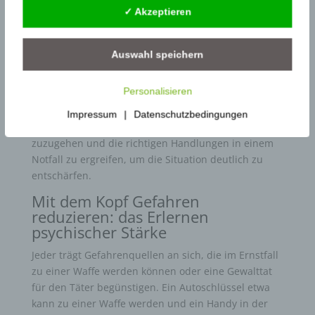
✓ Akzeptieren
Reaktion und Gegenwehr auf diese, wird durch
Selbstschutztraining verinnerlicht und sorgt dafür,
dass wir mental auf solche Situationen besser
Auswahl speichern
vorbereitet sind. Im Ernstfall reagiert der Kopf und
führt die erlernten Selbstschutzmaßnahmen
Personalisieren
automatisch aus. Diese psychologische Vorbereitung
auf einen Ernstfall verschafft innere Ruhe und hilft,
Impressum
|
Datenschutzbedingungen
ausgeglichen und selbstsicher auf andere Personen
zuzugehen und die richtigen Handlungen in einem
Notfall zu ergreifen, um die Situation deutlich zu
entschärfen.
Mit dem Kopf Gefahren
reduzieren: das Erlernen
psychischer Stärke
Jeder trägt Gefahrenquellen an sich, die im Ernstfall
zu einer Waffe werden können oder eine Gewalttat
für den Täter begünstigen. Ein Autoschlüssel etwa
kann zu einer Waffe werden und ein Handy in der