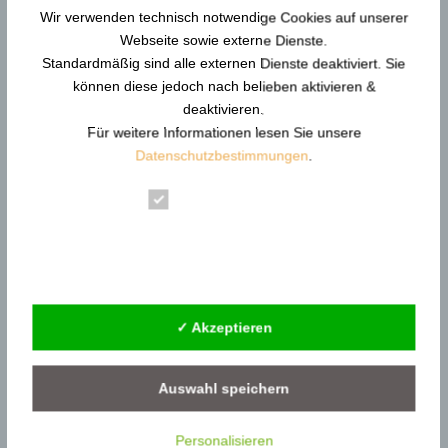
Durchsuchen…
Wir verwenden technisch notwendige Cookies auf unserer
Webseite sowie externe Dienste.
Standardmäßig sind alle externen Dienste deaktiviert. Sie
können diese jedoch nach belieben aktivieren &
deaktivieren.
Neue Artikel
Für weitere Informationen lesen Sie unsere
Gewaltschutzkoordinator in KRITIS: Resilienz und
Datenschutzbestimmungen
.
Gewaltprävention
Reform der DGUV Vorschrift 2: Gewaltprävention &
Essenziell
Arbeitsschutz
Statistik
Gewaltschutzkoordinator im Gesundheitswesen |
Externe Dienste
KRITIS
Gewaltschutzkoordinator im
✓ Akzeptieren
Siedlungsabfallentsorgung
Gewaltschutzkoordinator in Behörden –
Gewaltprävention
Auswahl speichern
Personalisieren