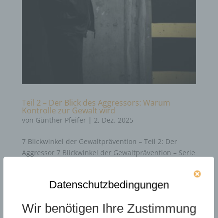
Teil 2 – Der Blick des Aggressors: Warum
Kontrolle zur Gewalt wird
von
Günther Pfeifer
|
2, Dez. 2025
7 Blickwinkel der Gewaltprävention – Teil 2: Der
Aggressor 7 Blickwinkel der Gewaltprävention – Serie
von Günther Pfeifer Dieser Beitrag ist Teil unserer
Serie zu den 7 Blickwinkeln der Gewaltprävention. Im
Datenschutzbedingungen
ersten Teil haben wir uns ausführlich mit der Sicht
des...
Wir benötigen Ihre Zustimmung