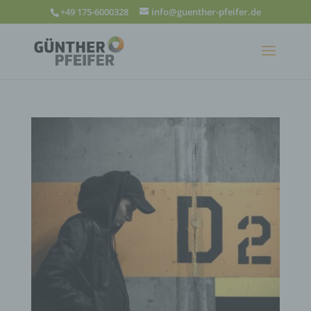
+49 175-6000328
info@guenther-pfeifer.de