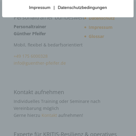
Impressum
|
Datenschutzbedingungen
Personaltrainer bundesweit
Datenschutz
Personaltrainer
Impressum
Günther Pfeifer
Glossar
Mobil, flexibel & bedarfsorientiert
+49 175 6000328
info@guenther-pfeifer.de
Kontakt aufnehmen
Individuelles Training oder Seminare nach
Vereinbarung möglich
Gerne hierzu
Kontakt
aufnehmen!
Experte für KRITIS-Resilienz & operatives