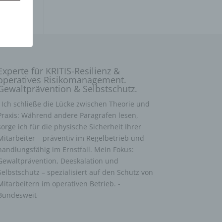
Experte für KRITIS-Resilienz &
operatives Risikomanagement.
Gewaltprävention & Selbstschutz.
Ich schließe die Lücke zwischen Theorie und
Praxis: Während andere Paragrafen lesen,
sorge ich für die physische Sicherheit Ihrer
Mitarbeiter – präventiv im Regelbetrieb und
handlungsfähig im Ernstfall. Mein Fokus:
Gewaltprävention, Deeskalation und
Selbstschutz – spezialisiert auf den Schutz von
Mitarbeitern im operativen Betrieb. -
Bundesweit-