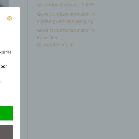
Gesundheitswesen | KRITIS
Gewaltschutzkoordinator im
Siedlungsabfallentsorgung
Gewaltschutzkoordinator in
Behörden –
Gewaltprävention
xterne
doch
.
immte