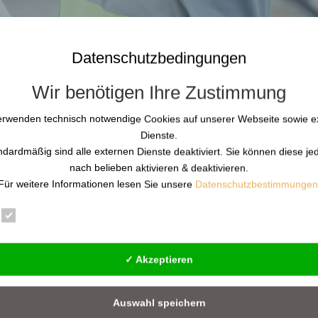
Datenschutzbedingungen
Wir benötigen Ihre Zustimmung
erwenden technisch notwendige Cookies auf unserer Webseite sowie e
Dienste.
ndardmäßig sind alle externen Dienste deaktiviert. Sie können diese je
nach belieben aktivieren & deaktivieren.
Für weitere Informationen lesen Sie unsere
Datenschutzbestimmungen
Infrastruktur (KRITIS): Resilienz-
Essenziell
Statistik
Externe Dienste
✓ Akzeptieren
IS): Resilienz-Update 2026 Stichtag 6. März 2026: Der Bundesrat st
zu. Das Gesetz ist anschließend am 17. März 2026 offiziell in Kraft
Auswahl speichern