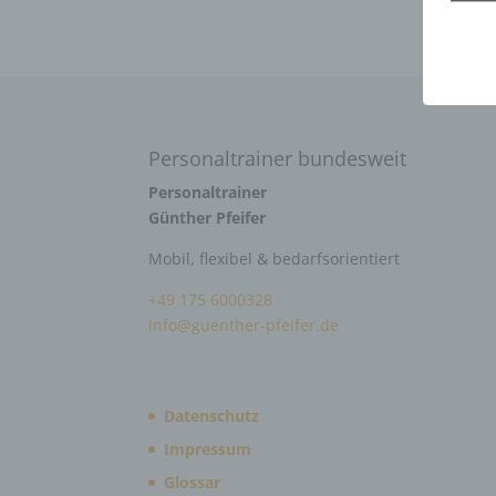
Personaltrainer bundesweit
Personaltrainer
Günther Pfeifer
Mobil, flexibel & bedarfsorientiert
+49 175 6000328
info@guenther-pfeifer.de
Datenschutz
Impressum
Glossar