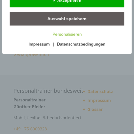
✓ Akzeptieren
Arbeitsschutz
Gewaltschutzkoordinator im Gesundheitswesen |
Auswahl speichern
KRITIS
Gewaltschutzkoordinator im
Personalisieren
Siedlungsabfallentsorgung
Impressum
|
Datenschutzbedingungen
Gewaltschutzkoordinator in Behörden –
Gewaltprävention
Personaltrainer bundesweit
Datenschutz
Personaltrainer
Impressum
Günther Pfeifer
Glossar
Mobil, flexibel & bedarfsorientiert
+49 175 6000328