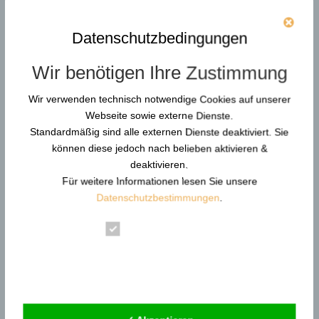
Selbstschutztraining im Ernstfall
überlebenswichtig ist
von
Günther Pfeifer
|
1, Nov. 2025
Datenschutzbedingungen
Die Psychologie der Sicherheit: Warum
Wir benötigen Ihre Zustimmung
Konditionierung in der Selbstverteidigung und im
Selbstschutztraining entscheidend ist 1. Gefahren
Wir verwenden technisch notwendige Cookies auf unserer
erkennen – Bevor sie entstehen: Die Basis des
Webseite sowie externe Dienste.
Gefahrenbewusstseins Gefahren gehen uns alle an.
Standardmäßig sind alle externen Dienste deaktiviert. Sie
Die meisten Überfälle und Angriffe...
können diese jedoch nach belieben aktivieren &
deaktivieren.
Für weitere Informationen lesen Sie unsere
Durchsuchen…
Datenschutzbestimmungen
.
Essenziell
Statistik
Neue Artikel
Externe Dienste
Gewaltschutzkoordinator in KRITIS: Resilienz und
Gewaltprävention
Reform der DGUV Vorschrift 2: Gewaltprävention &