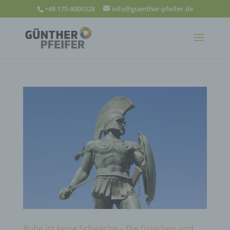
+49 175-6000328
info@guenther-pfeifer.de
Ruhe ist keine Schwäche – Die Griechen und