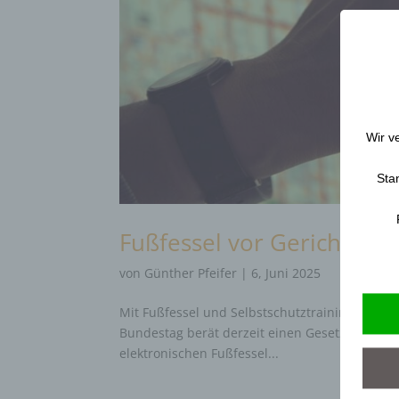
Wir v
Sta
Fußfessel vor Gericht: Wi
von
Günther Pfeifer
|
6, Juni 2025
Mit Fußfessel und Selbstschutztraining für Be
Bundestag berät derzeit einen Gesetzentwurf, 
elektronischen Fußfessel...