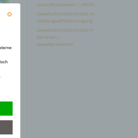
Gesundheitswesen | KRITIS
Gewaltschutzkoordinator im
Siedlungsabfallentsorgung
Gewaltschutzkoordinator in
Behörden –
Gewaltprävention
xterne
doch
.
er
einer