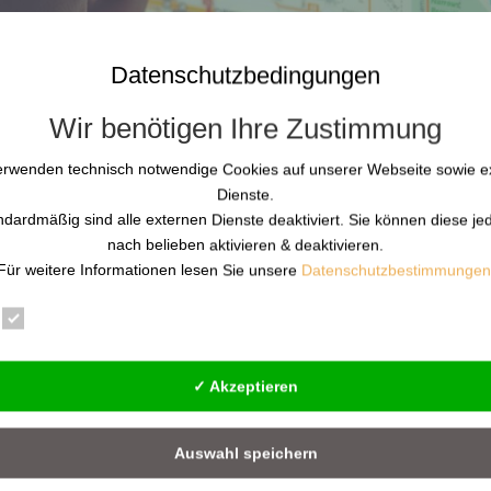
Datenschutzbedingungen
Wir benötigen Ihre Zustimmung
erwenden technisch notwendige Cookies auf unserer Webseite sowie e
Dienste.
ndardmäßig sind alle externen Dienste deaktiviert. Sie können diese je
nach belieben aktivieren & deaktivieren.
Für weitere Informationen lesen Sie unsere
Datenschutzbestimmungen
e Täterarbeit Opfer bewahrt
Essenziell
Statistik
Externe Dienste
hörden & Institutionen: Wie Täterarbeit Opfer nachhaltig schützt D
✓ Akzeptieren
der Familiengerichte in Hochrisikofällen erstmals zur Anordnung 
Auswahl speichern