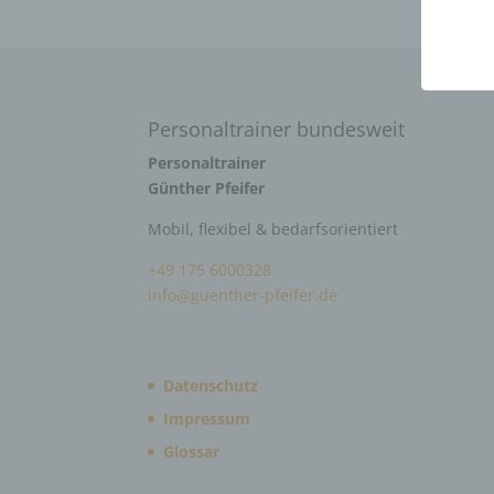
Personaltrainer bundesweit
Personaltrainer
Günther Pfeifer
Mobil, flexibel & bedarfsorientiert
+49 175 6000328
info@guenther-pfeifer.de
Datenschutz
Impressum
Glossar