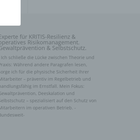
Experte für KRITIS-Resilienz &
operatives Risikomanagement.
Gewaltprävention & Selbstschutz.
Ich schließe die Lücke zwischen Theorie und
Praxis: Während andere Paragrafen lesen,
sorge ich für die physische Sicherheit Ihrer
Mitarbeiter – präventiv im Regelbetrieb und
handlungsfähig im Ernstfall. Mein Fokus:
Gewaltprävention, Deeskalation und
Selbstschutz – spezialisiert auf den Schutz von
Mitarbeitern im operativen Betrieb. -
Bundesweit-