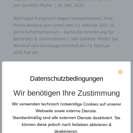
von
Günther Pfeifer
|
26, Dez. 2025
BGH kippt Freispruch wegen Notwehrexzess: Eine
Praxis-Analyse zum Urteil vom 13. Februar 2025 25
Jahre Sicherheitspraxis – Fachliche Einordnung für
Behörden & Unternehmen | Von Günther Pfeifer Der
Weckruf vom Bundesgerichtshof Am 13. Februar
2025 hat der...
Durchsuchen…
Datenschutzbedingungen
Wir benötigen Ihre Zustimmung
Neue Artikel
Wir verwenden technisch notwendige Cookies auf unserer
Gewaltschutzkoordinator in KRITIS: Resilienz und
Webseite sowie externe Dienste.
Gewaltprävention
Standardmäßig sind alle externen Dienste deaktiviert. Sie
Reform der DGUV Vorschrift 2: Gewaltprävention &
können diese jedoch nach belieben aktivieren &
Arbeitsschutz
deaktivieren.