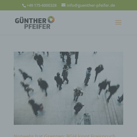
+49 175-6000328
info@guenther-pfeifer.de
Notwehr hat Grenzen: BGH kippt Freispruch