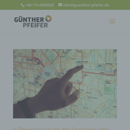
+49 175-6000328
info@guenther-pfeifer.de
Fußfessel vor Gericht: Wie Täterarbeit Opfer