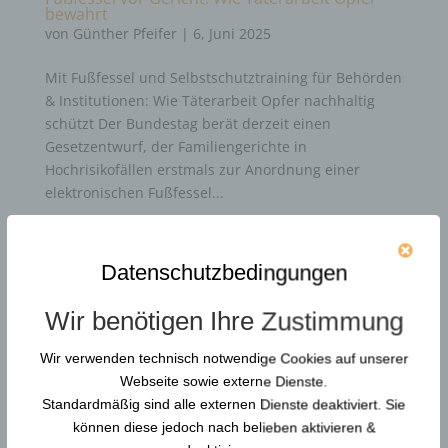
bewahrt
von
Günther Pfeifer
|
6, Juni 2025
Mit Fußfessel und Selbstschutztraining für Behörden
& Institutionen: Wie Täterarbeit Opfer nachhaltig
schützt Der Bundestag berät derzeit einen
Gesetzentwurf, der Familiengerichte in
Hochrisikofällen erstmals zur Anordnung einer
elektronischen Fußfessel...
Durchsuchen…
Datenschutzbedingungen
Wir benötigen Ihre Zustimmung
Neue Artikel
Wir verwenden technisch notwendige Cookies auf unserer
Webseite sowie externe Dienste.
Gewaltschutzkoordinator in KRITIS: Resilienz und
Standardmäßig sind alle externen Dienste deaktiviert. Sie
Gewaltprävention
können diese jedoch nach belieben aktivieren &
Reform der DGUV Vorschrift 2: Gewaltprävention &