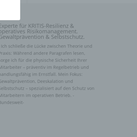
Experte für KRITIS-Resilienz &
operatives Risikomanagement.
Gewaltprävention & Selbstschutz.
Ich schließe die Lücke zwischen Theorie und
Praxis: Während andere Paragrafen lesen,
sorge ich für die physische Sicherheit Ihrer
Mitarbeiter – präventiv im Regelbetrieb und
handlungsfähig im Ernstfall. Mein Fokus:
Gewaltprävention, Deeskalation und
Selbstschutz – spezialisiert auf den Schutz von
Mitarbeitern im operativen Betrieb. -
Bundesweit-