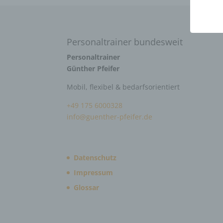
Personaltrainer bundesweit
Personaltrainer
Günther Pfeifer
Mobil, flexibel & bedarfsorientiert
+49 175 6000328
info@guenther-pfeifer.de
Datenschutz
Impressum
Glossar