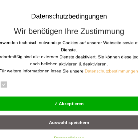
Datenschutzbedingungen
Wir benötigen Ihre Zustimmung
erwenden technisch notwendige Cookies auf unserer Webseite sowie e
Dienste.
ndardmäßig sind alle externen Dienste deaktiviert. Sie können diese je
nach belieben aktivieren & deaktivieren.
Mensch: Warum Radar nicht reicht
Für weitere Informationen lesen Sie unsere
Datenschutzbestimmungen
Essenziell
Statistik
Externe Dienste
 Seit 1992 steht Günther Pfeifer an der operativen Front in Hochris
✓ Akzeptieren
ene Praxiserfahrung bildet das Fundament für seine spezialisiert
Auswahl speichern