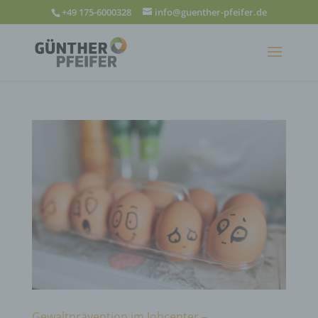
+49 175-6000328
info@guenther-pfeifer.de
Gewaltprävention im Jobcenter –