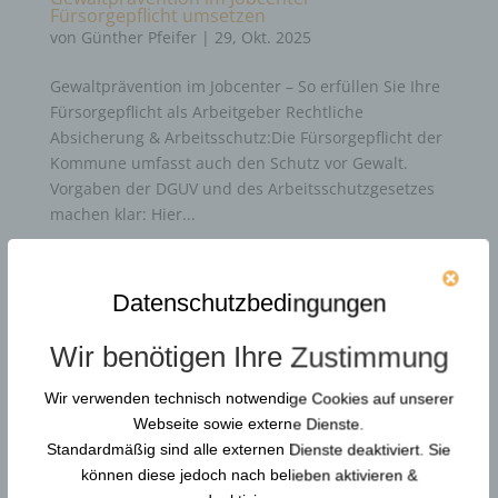
Fürsorgepflicht umsetzen
von
Günther Pfeifer
|
29, Okt. 2025
Gewaltprävention im Jobcenter – So erfüllen Sie Ihre
Fürsorgepflicht als Arbeitgeber Rechtliche
Absicherung & Arbeitsschutz:Die Fürsorgepflicht der
Kommune umfasst auch den Schutz vor Gewalt.
Vorgaben der DGUV und des Arbeitsschutzgesetzes
machen klar: Hier...
Durchsuchen…
Datenschutzbedingungen
Wir benötigen Ihre Zustimmung
Neue Artikel
Wir verwenden technisch notwendige Cookies auf unserer
Webseite sowie externe Dienste.
Gewaltschutzkoordinator in KRITIS: Resilienz und
Standardmäßig sind alle externen Dienste deaktiviert. Sie
Gewaltprävention
können diese jedoch nach belieben aktivieren &
Reform der DGUV Vorschrift 2: Gewaltprävention &