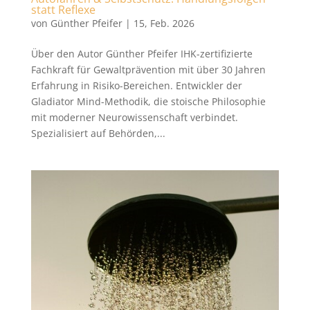
statt Reflexe
von
Günther Pfeifer
|
15, Feb. 2026
Über den Autor Günther Pfeifer IHK-zertifizierte
Fachkraft für Gewaltprävention mit über 30 Jahren
Erfahrung in Risiko-Bereichen. Entwickler der
Gladiator Mind-Methodik, die stoische Philosophie
mit moderner Neurowissenschaft verbindet.
Spezialisiert auf Behörden,...