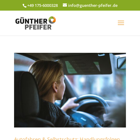
+49 175-6000328
info@guenther-pfeifer.de
Autofahren & Selbstschutz: Handlungsfolgen