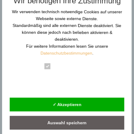
Wir benötigen Ihre Zustimmung
stehen heute vor...
Wir verwenden technisch notwendige Cookies auf unserer
Durchsuchen…
Webseite sowie externe Dienste.
Standardmäßig sind alle externen Dienste deaktiviert. Sie
können diese jedoch nach belieben aktivieren &
deaktivieren.
Für weitere Informationen lesen Sie unsere
Neue Artikel
Datenschutzbestimmungen
.
Gewaltschutzkoordinator in KRITIS: Resilienz und
Gewaltprävention
Essenziell
Reform der DGUV Vorschrift 2: Gewaltprävention &
Statistik
Arbeitsschutz
Externe Dienste
Gewaltschutzkoordinator im Gesundheitswesen |
KRITIS
✓ Akzeptieren
Gewaltschutzkoordinator im
Siedlungsabfallentsorgung
Gewaltschutzkoordinator in Behörden –
Auswahl speichern
Gewaltprävention