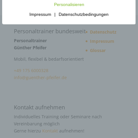
Personalisieren
Impressum
|
Datenschutzbedingungen
Personaltrainer bundesweit
Datenschutz
Personaltrainer
Impressum
Günther Pfeifer
Glossar
Mobil, flexibel & bedarfsorientiert
+49 175 6000328
info@guenther-pfeifer.de
Kontakt aufnehmen
Individuelles Training oder Seminare nach
Vereinbarung möglich
Gerne hierzu
Kontakt
aufnehmen!