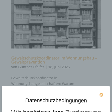
Gewaltschutzkoordinator im Wohnungsbau –
Gewaltprävention
von
Günther Pfeifer
|
18, Juni 2026
Gewaltschutzkoordinator in
Wohnungsbaugesellschaften: Warum
Gewaltprävention mehr ist als Deeskalation
Gewaltprävention, Deeskalation, Selbstschutz und
Datenschutzbedingungen
Handlungssicherheit als strategische Aufgabe der
Wohnungswirtschaft. Wohnungsbaugesellschaften