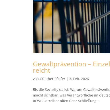
Gewaltprävention – Einze
reicht
von
Günther Pfeifer
|
3, Feb. 2026
Bis die Security da ist: Warum Gewaltpräventi
macht sichtbar, was Verantwortliche im deuts
REWE-Betreiber offen über Schließung...