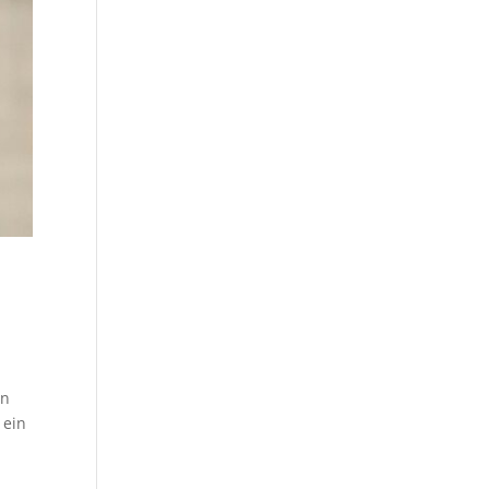
ln
 ein