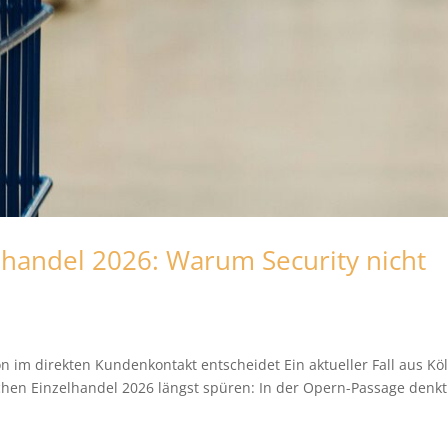
lhandel 2026: Warum Security nicht
on im direkten Kundenkontakt entscheidet Ein aktueller Fall aus Kö
chen Einzelhandel 2026 längst spüren: In der Opern-Passage denkt