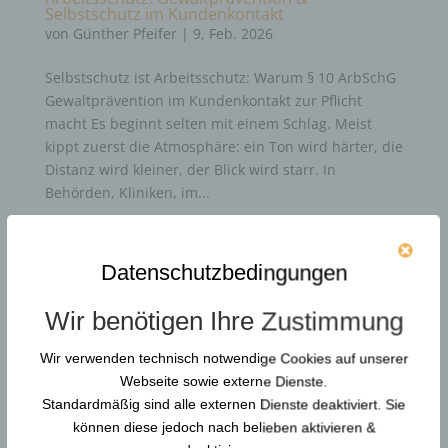
Selbstschutz im Kundenkontakt
von
Günther Pfeifer
|
9, Feb. 2026
Selbstschutz ist Arbeitsschutz: Warum § 10 ArbSchG
Gewaltprävention im Kundenkontakt zur Pflicht
macht Es beginnt selten mit einem Schlag. Meist
kippt zuerst die Atmosphäre: ein Ton wird härter, die
Distanz wird kleiner, der Blick wird starr. In
Behörden, Kliniken, im...
Durchsuchen…
Datenschutzbedingungen
Wir benötigen Ihre Zustimmung
Neue Artikel
Wir verwenden technisch notwendige Cookies auf unserer
Webseite sowie externe Dienste.
Gewaltschutzkoordinator in KRITIS: Resilienz und
Standardmäßig sind alle externen Dienste deaktiviert. Sie
Gewaltprävention
können diese jedoch nach belieben aktivieren &
Reform der DGUV Vorschrift 2: Gewaltprävention &