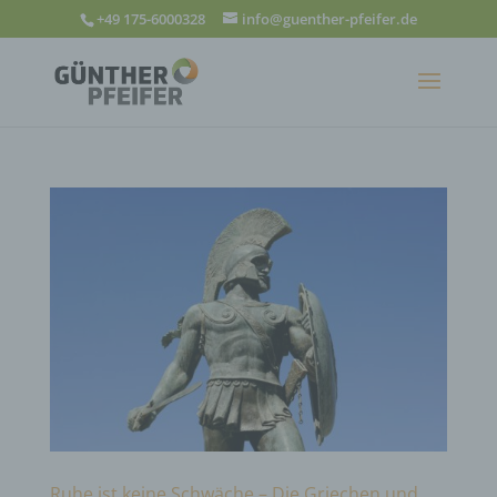
+49 175-6000328
info@guenther-pfeifer.de
Ruhe ist keine Schwäche – Die Griechen und