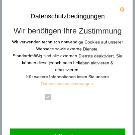
Selbstschutztraining im Ernstfall
überlebenswichtig ist
von
Günther Pfeifer
|
1, Nov. 2025
Datenschutzbedingungen
Die Psychologie der Sicherheit: Warum
Wir benötigen Ihre Zustimmung
Konditionierung in der Selbstverteidigung und im
Selbstschutztraining entscheidend ist 1. Gefahren
Wir verwenden technisch notwendige Cookies auf unserer
erkennen – Bevor sie entstehen: Die Basis des
Webseite sowie externe Dienste.
Gefahrenbewusstseins Gefahren gehen uns alle an.
Standardmäßig sind alle externen Dienste deaktiviert. Sie
Die meisten Überfälle und Angriffe...
können diese jedoch nach belieben aktivieren &
deaktivieren.
Für weitere Informationen lesen Sie unsere
Durchsuchen…
Datenschutzbestimmungen
.
Essenziell
Statistik
Neue Artikel
Externe Dienste
Gewaltschutzkoordinator in KRITIS: Resilienz und
Gewaltprävention
Reform der DGUV Vorschrift 2: Gewaltprävention &