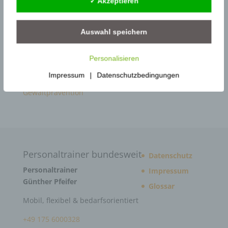
✓ Akzeptieren
Arbeitsschutz
Gewaltschutzkoordinator im Gesundheitswesen |
Auswahl speichern
KRITIS
Gewaltschutzkoordinator im
Personalisieren
Siedlungsabfallentsorgung
Impressum
|
Datenschutzbedingungen
Gewaltschutzkoordinator in Behörden –
Gewaltprävention
Personaltrainer bundesweit
Datenschutz
Personaltrainer
Impressum
Günther Pfeifer
Glossar
Mobil, flexibel & bedarfsorientiert
+49 175 6000328