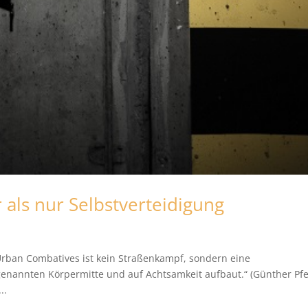
als nur Selbstverteidigung
Urban Combatives ist kein Straßenkampf, sondern eine
ogenannten Körpermitte und auf Achtsamkeit aufbaut.“ (Günther Pfe
..