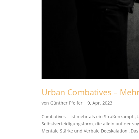
Urban Combatives – Mehr 
von
Günther Pfeifer
|
9, Apr. 2023
Combatives – ist mehr als ein Straßenkampf „
Selbstverteidigungsform, die allein auf der s
Mentale Stärke und Verbale Deeskalation „Das.