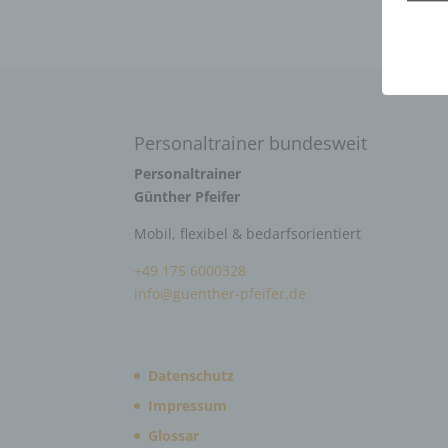
Personaltrainer bundesweit
Personaltrainer
Günther Pfeifer
Mobil, flexibel & bedarfsorientiert
+49 175 6000328
info@guenther-pfeifer.de
Datenschutz
Impressum
Glossar