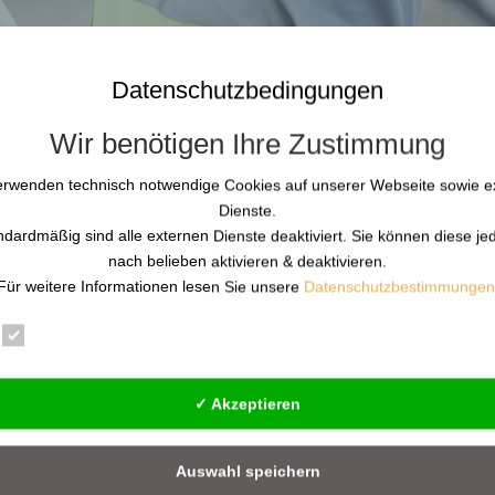
Datenschutzbedingungen
Wir benötigen Ihre Zustimmung
erwenden technisch notwendige Cookies auf unserer Webseite sowie e
Dienste.
ndardmäßig sind alle externen Dienste deaktiviert. Sie können diese je
nach belieben aktivieren & deaktivieren.
Für weitere Informationen lesen Sie unsere
Datenschutzbestimmungen
Infrastruktur (KRITIS): Resilienz-
Essenziell
Statistik
Externe Dienste
✓ Akzeptieren
IS): Resilienz-Update 2026 Stichtag 6. März 2026: Der Bundesrat st
zu. Das Gesetz ist anschließend am 17. März 2026 offiziell in Kraft
Auswahl speichern