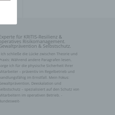
Experte für KRITIS-Resilienz &
operatives Risikomanagement.
Gewaltprävention & Selbstschutz.
Ich schließe die Lücke zwischen Theorie und
Praxis: Während andere Paragrafen lesen,
sorge ich für die physische Sicherheit Ihrer
Mitarbeiter – präventiv im Regelbetrieb und
handlungsfähig im Ernstfall. Mein Fokus:
Gewaltprävention, Deeskalation und
Selbstschutz – spezialisiert auf den Schutz von
Mitarbeitern im operativen Betrieb. -
Bundesweit-