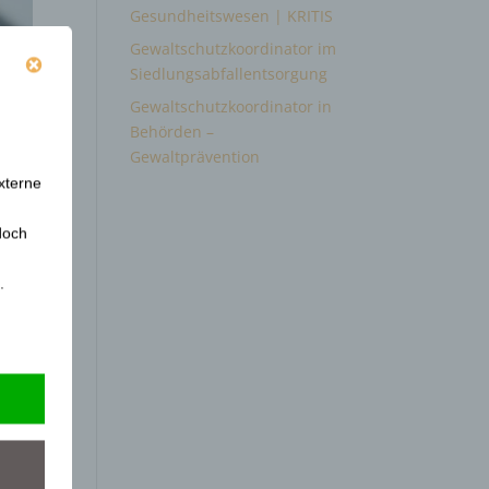
Gesundheitswesen | KRITIS
Gewaltschutzkoordinator im
Siedlungsabfallentsorgung
Gewaltschutzkoordinator in
Behörden –
Gewaltprävention
xterne
doch
.
immte