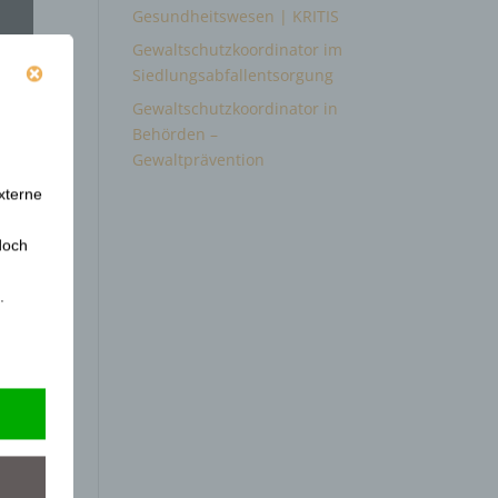
Gesundheitswesen | KRITIS
Gewaltschutzkoordinator im
Siedlungsabfallentsorgung
Gewaltschutzkoordinator in
Behörden –
Gewaltprävention
xterne
doch
.
mir