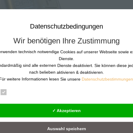
Datenschutzbedingungen
Wir benötigen Ihre Zustimmung
erwenden technisch notwendige Cookies auf unserer Webseite sowie e
Dienste.
ndardmäßig sind alle externen Dienste deaktiviert. Sie können diese je
nach belieben aktivieren & deaktivieren.
Für weitere Informationen lesen Sie unsere
Datenschutzbestimmungen
agen und Prävention für KRITIS &
Essenziell
Statistik
Externe Dienste
✓ Akzeptieren
rsachen beginnt. Von Günther Pfeifer aktuell – 10.04.2026 Warum 
ch seit über zwei Jahrzehnten mit Gewaltprävention nicht als
Auswahl speichern