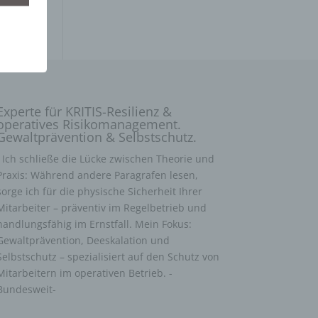
Experte für KRITIS-Resilienz &
operatives Risikomanagement.
Gewaltprävention & Selbstschutz.
Ich schließe die Lücke zwischen Theorie und
Praxis: Während andere Paragrafen lesen,
sorge ich für die physische Sicherheit Ihrer
Mitarbeiter – präventiv im Regelbetrieb und
handlungsfähig im Ernstfall. Mein Fokus:
Gewaltprävention, Deeskalation und
Selbstschutz – spezialisiert auf den Schutz von
Mitarbeitern im operativen Betrieb. -
Bundesweit-