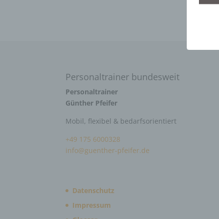
Personaltrainer bundesweit
Personaltrainer
Günther Pfeifer
Mobil, flexibel & bedarfsorientiert
+49 175 6000328
info@guenther-pfeifer.de
Datenschutz
Impressum