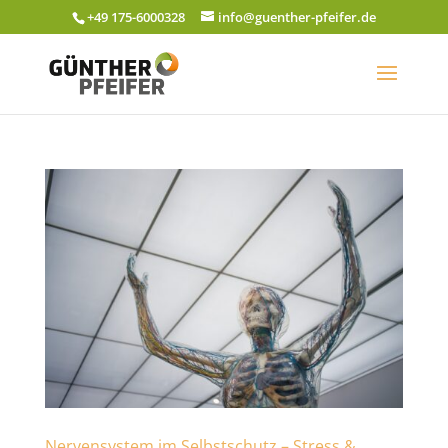
+49 175-6000328
info@guenther-pfeifer.de
Nervensystem im Selbstschutz – Stress &