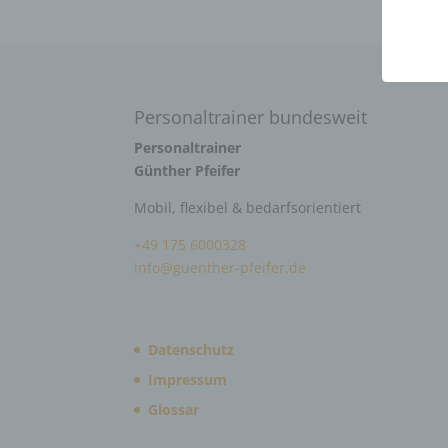
Personaltrainer bundesweit
Personaltrainer
Günther Pfeifer
Mobil, flexibel & bedarfsorientiert
+49 175 6000328
info@guenther-pfeifer.de
Datenschutz
Impressum
Glossar