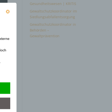
Gesundheitswesen | KRITIS
Gewaltschutzkoordinator im
Siedlungsabfallentsorgung
Gewaltschutzkoordinator in
Behörden –
Gewaltprävention
xterne
doch
.
en
ext