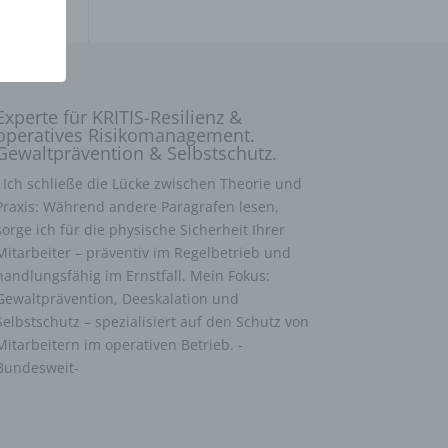
Experte für KRITIS-Resilienz &
operatives Risikomanagement.
Gewaltprävention & Selbstschutz.
Ich schließe die Lücke zwischen Theorie und
Praxis: Während andere Paragrafen lesen,
sorge ich für die physische Sicherheit Ihrer
Mitarbeiter – präventiv im Regelbetrieb und
handlungsfähig im Ernstfall. Mein Fokus:
Gewaltprävention, Deeskalation und
Selbstschutz – spezialisiert auf den Schutz von
Mitarbeitern im operativen Betrieb. -
Bundesweit-