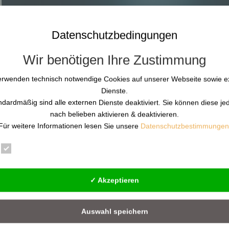
Datenschutzbedingungen
Wir benötigen Ihre Zustimmung
erwenden technisch notwendige Cookies auf unserer Webseite sowie e
Dienste.
ndardmäßig sind alle externen Dienste deaktiviert. Sie können diese je
nach belieben aktivieren & deaktivieren.
Für weitere Informationen lesen Sie unsere
Datenschutzbestimmungen
erantwortung – Selbstschutz versteh
Essenziell
Statistik
Externe Dienste
d Nicht-Handeln eine Entscheidung ist Einleitung: Warum dieser T
✓ Akzeptieren
 trifft Menschen – oft plötzlich, oft ohne Schuld. Und sie verändert
Auswahl speichern