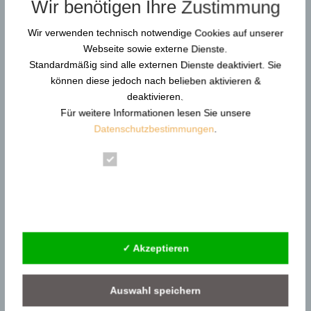
Wir benötigen Ihre Zustimmung
behördliche Entscheidungen erfahren. Doch was...
Wir verwenden technisch notwendige Cookies auf unserer
Webseite sowie externe Dienste.
Durchsuchen…
Standardmäßig sind alle externen Dienste deaktiviert. Sie
können diese jedoch nach belieben aktivieren &
deaktivieren.
Für weitere Informationen lesen Sie unsere
Neue Artikel
Datenschutzbestimmungen
.
Gewaltschutzkoordinator in KRITIS: Resilienz und
Gewaltprävention
Essenziell
Reform der DGUV Vorschrift 2: Gewaltprävention &
Statistik
Arbeitsschutz
Externe Dienste
Gewaltschutzkoordinator im Gesundheitswesen |
KRITIS
✓ Akzeptieren
Gewaltschutzkoordinator im
Siedlungsabfallentsorgung
Auswahl speichern
Gewaltschutzkoordinator in Behörden –
Gewaltprävention