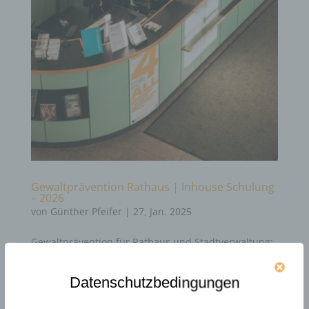
Gewaltprävention Rathaus | Inhouse Schulung
– 2026
von
Günther Pfeifer
|
27, Jan. 2025
Gewaltprävention für Rathaus und Stadtverwaltung:
Schutz für Mitarbeitende im Bürgerkontakt
Rathäuser und Stadtverwaltungen sind Orte, an
Datenschutzbedingungen
denen Bürger*innen ihre Anliegen vorbringen,
Dienstleistungen in Anspruch nehmen und