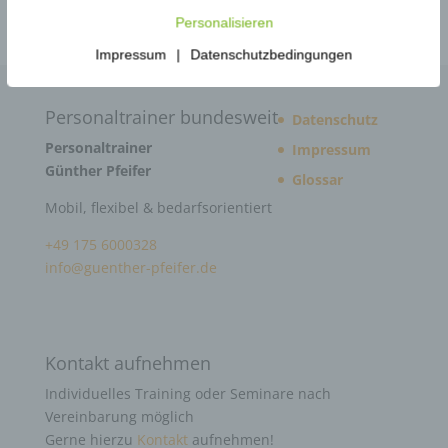
Personalisieren
Impressum
|
Datenschutzbedingungen
Personaltrainer bundesweit
Datenschutz
Personaltrainer
Impressum
Günther Pfeifer
Glossar
Mobil, flexibel & bedarfsorientiert
+49 175 6000328
info@guenther-pfeifer.de
Kontakt aufnehmen
Individuelles Training oder Seminare nach
Vereinbarung möglich
Gerne hierzu
Kontakt
aufnehmen!