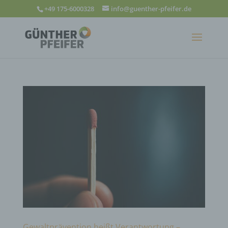
+49 175-6000328
info@guenther-pfeifer.de
Gewaltprävention heißt Verantwortung –