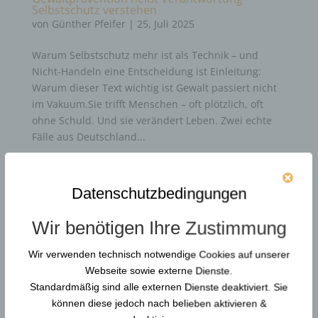
Selbstschutz verstehen
von
Günther Pfeifer
|
25, Juli 2025
Warum Selbstschutz mehr ist als Technik – und
Nicht-Handeln eine Entscheidung ist Einleitung:
Warum dieser Text wichtig ist Gewalt passiert nicht
im Vakuum.Sie trifft Menschen – oft plötzlich, oft
ohne Schuld. Und sie verändert Leben. Zwei echte
Fälle aus Deutschland...
Durchsuchen…
Datenschutzbedingungen
Wir benötigen Ihre Zustimmung
Neue Artikel
Wir verwenden technisch notwendige Cookies auf unserer
Webseite sowie externe Dienste.
Gewaltschutzkoordinator in KRITIS: Resilienz und
Standardmäßig sind alle externen Dienste deaktiviert. Sie
Gewaltprävention
können diese jedoch nach belieben aktivieren &
Reform der DGUV Vorschrift 2: Gewaltprävention &