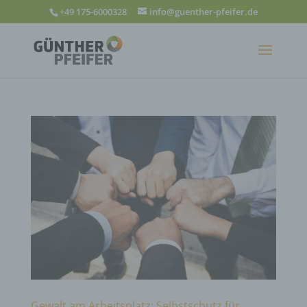
+49 175-6000328
info@guenther-pfeifer.de
Gewalt am Arbeitsplatz: Selbstschutz für