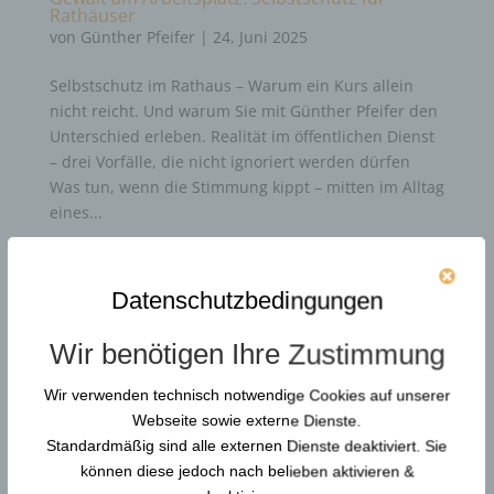
Rathäuser
von
Günther Pfeifer
|
24, Juni 2025
Selbstschutz im Rathaus – Warum ein Kurs allein
nicht reicht. Und warum Sie mit Günther Pfeifer den
Unterschied erleben. Realität im öffentlichen Dienst
– drei Vorfälle, die nicht ignoriert werden dürfen
Was tun, wenn die Stimmung kippt – mitten im Alltag
eines...
Durchsuchen…
Datenschutzbedingungen
Wir benötigen Ihre Zustimmung
Neue Artikel
Wir verwenden technisch notwendige Cookies auf unserer
Webseite sowie externe Dienste.
Gewaltschutzkoordinator in KRITIS: Resilienz und
Standardmäßig sind alle externen Dienste deaktiviert. Sie
Gewaltprävention
können diese jedoch nach belieben aktivieren &
Reform der DGUV Vorschrift 2: Gewaltprävention &