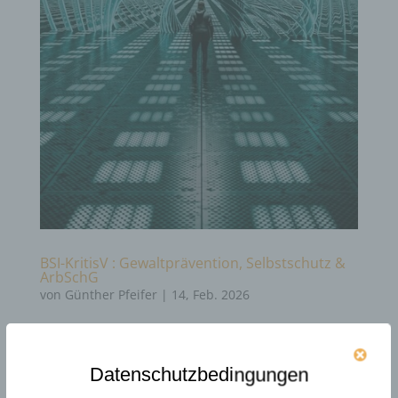
BSI-KritisV : Gewaltprävention, Selbstschutz &
ArbSchG
von
Günther Pfeifer
|
14, Feb. 2026
Über den Autor Günther Pfeifer IHK-zertifizierte
Fachkraft für Gewaltprävention mit über 30 Jahren
Datenschutzbedingungen
Erfahrung in Risiko-Bereichen. Entwickler der
Gladiator Mind-Methodik, die stoische Philosophie