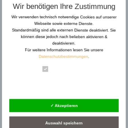
Wir benötigen Ihre Zustimmung
mit moderner Neurowissenschaft verbindet.
Spezialisiert auf Behörden,...
Wir verwenden technisch notwendige Cookies auf unserer
Webseite sowie externe Dienste.
Durchsuchen…
Standardmäßig sind alle externen Dienste deaktiviert. Sie
können diese jedoch nach belieben aktivieren &
deaktivieren.
Für weitere Informationen lesen Sie unsere
Datenschutzbestimmungen
.
Neue Artikel
Gewaltschutzkoordinator in KRITIS: Resilienz und
Essenziell
Gewaltprävention
Statistik
Reform der DGUV Vorschrift 2: Gewaltprävention &
Arbeitsschutz
Externe Dienste
Gewaltschutzkoordinator im Gesundheitswesen |
KRITIS
✓ Akzeptieren
Gewaltschutzkoordinator im
Siedlungsabfallentsorgung
Auswahl speichern
Gewaltschutzkoordinator in Behörden –