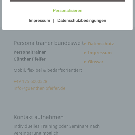
Gewaltprävention
Personalisieren
Impressum
|
Datenschutzbedingungen
Personaltrainer bundesweit
Datenschutz
Personaltrainer
Impressum
Günther Pfeifer
Glossar
Mobil, flexibel & bedarfsorientiert
+49 175 6000328
info@guenther-pfeifer.de
Kontakt aufnehmen
Individuelles Training oder Seminare nach
Vereinbarung möglich