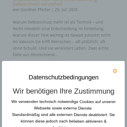
Selbstschutz verstehen
von
Günther Pfeifer
|
25, Juli 2025
Warum Selbstschutz mehr ist als Technik – und
Nicht-Handeln eine Entscheidung ist Einleitung:
Warum dieser Text wichtig ist Gewalt passiert nicht
im Vakuum.Sie trifft Menschen – oft plötzlich, oft
ohne Schuld. Und sie verändert Leben. Zwei echte
Fälle aus Deutschland...
Durchsuchen…
Datenschutzbedingungen
Wir benötigen Ihre Zustimmung
Neue Artikel
Wir verwenden technisch notwendige Cookies auf unserer
Webseite sowie externe Dienste.
Gewaltschutzkoordinator in KRITIS: Resilienz und
Standardmäßig sind alle externen Dienste deaktiviert. Sie
Gewaltprävention
können diese jedoch nach belieben aktivieren &
Reform der DGUV Vorschrift 2: Gewaltprävention &