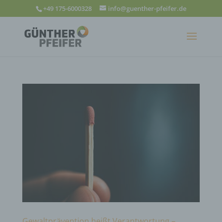
+49 175-6000328
info@guenther-pfeifer.de
Gewaltprävention heißt Verantwortung –