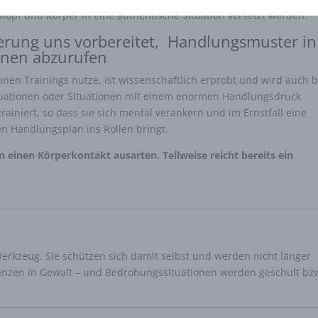
 Kopf und Körper in eine authentische Situation versetzt werden.
ierung uns vorbereitet, Handlungsmuster in
onen abzurufen
einen Trainings nutze, ist wissenschaftlich erprobt und wird auch b
ituationen oder Situationen mit einem enormen Handlungsdruck
iniert, so dass sie sich mental verankern und im Ernstfall eine
en Handlungsplan ins Rollen bringt.
 einen Körperkontakt ausarten. Teilweise reicht bereits ein
 Werkzeug. Sie schützen sich damit selbst und werden nicht länger
nzen in Gewalt – und Bedrohungssituationen werden geschult bz