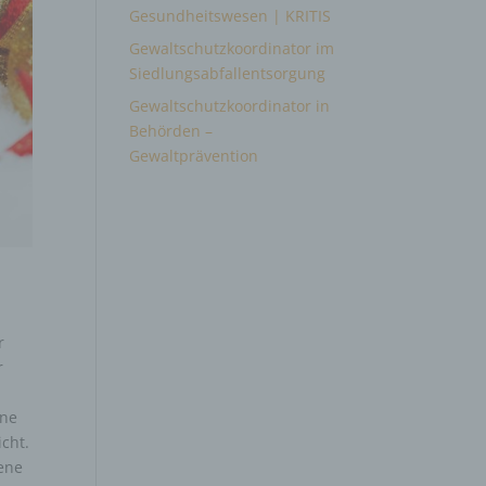
Gesundheitswesen | KRITIS
Gewaltschutzkoordinator im
Siedlungsabfallentsorgung
Gewaltschutzkoordinator in
Behörden –
Gewaltprävention
r
r
une
icht.
gene