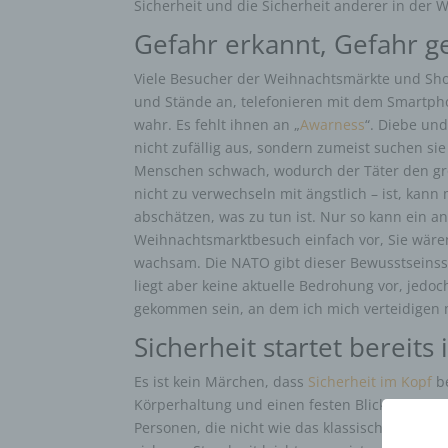
Sicherheit und die Sicherheit anderer in der W
Gefahr erkannt, Gefahr g
Viele Besucher der Weihnachtsmärkte und Sho
und Stände an, telefonieren mit dem Smartph
wahr. Es fehlt ihnen an „
Awarness
“. Diebe und
nicht zufällig aus, sondern zumeist suchen s
Menschen schwach, wodurch der Täter den gr
nicht zu verwechseln mit ängstlich – ist, kan
abschätzen, was zu tun ist. Nur so kann ein a
Weihnachtsmarktbesuch einfach vor, Sie wären
wachsam. Die NATO gibt dieser Bewusstseinsst
liegt aber keine aktuelle Bedrohung vor, jedo
gekommen sein, an dem ich mich verteidigen
Sicherheit startet bereits
Es ist kein Märchen, dass
Sicherheit im Kopf
be
Körperhaltung und einen festen Blickkontakt ka
Personen, die nicht wie das klassische, schwa