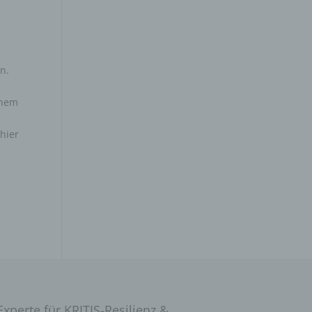
n.
inem
hier
Experte für KRITIS-Resilienz &