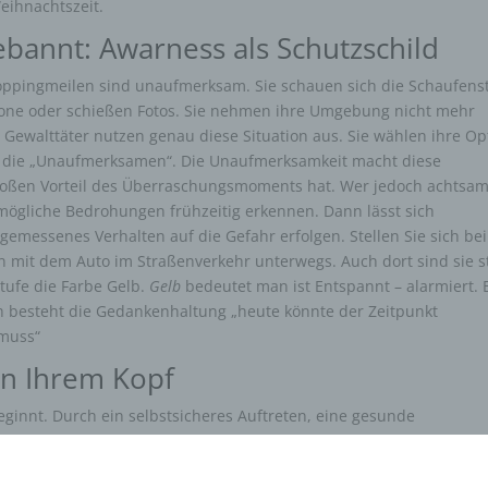
eihnachtszeit.
ebannt: Awarness als Schutzschild
ppingmeilen sind unaufmerksam. Sie schauen sich die Schaufens
one oder schießen Fotos. Sie nehmen ihre Umgebung nicht mehr
 Gewalttäter nutzen genau diese Situation aus. Sie wählen ihre Op
ie die „Unaufmerksamen“. Die Unaufmerksamkeit macht diese
oßen Vorteil des Überraschungsmoments hat. Wer jedoch achtsam
n mögliche Bedrohungen frühzeitig erkennen. Dann lässt sich
ngemessenes Verhalten auf die Gefahr erfolgen. Stellen Sie sich be
 mit dem Auto im Straßenverkehr unterwegs. Auch dort sind sie s
ufe die Farbe Gelb.
Gelb
bedeutet man ist Entspannt – alarmiert. 
ch besteht die Gedankenhaltung „heute könnte der Zeitpunkt
 muss“
 in Ihrem Kopf
ginnt. Durch ein selbstsicheres Auftreten, eine gesunde
nn jeder Stärke signalisieren. Auch eine feste Stimme trägt dazu 
che, schüchterne Opfer wirken, werden seltener überfallen. Ein