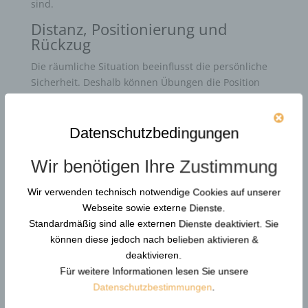
sind.
Distanz, Positionierung und
Rückzug
Die räumliche Situation beeinflusst die persönliche
Sicherheit. Deshalb können Übungen die Position
zum Ausgang, die Vermeidung ungünstiger
Engstellen, die Nutzung von Mobiliar sowie das
kontrollierte Vergrößern von Distanz
Datenschutzbedingungen
berücksichtigen.
Wir benötigen Ihre Zustimmung
Szenarientraining und
Rollenspiele
Wir verwenden technisch notwendige Cookies auf unserer
Realitätsnahe Szenarien ermöglichen es, bekannte
Webseite sowie externe Dienste.
Inhalte unter kontrollierter Belastung anzuwenden.
Standardmäßig sind alle externen Dienste deaktiviert. Sie
Die Übungen werden vorbereitet, fachlich begleitet
können diese jedoch nach belieben aktivieren &
und anschließend ausgewertet.
deaktivieren.
Für weitere Informationen lesen Sie unsere
Handlungssicherheit unter Stress
Datenschutzbestimmungen
.
In kritischen Situationen kann Stress die
Wahrnehmung verengen. Bekannte