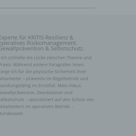
Experte für KRITIS-Resilienz &
operatives Risikomanagement.
Gewaltprävention & Selbstschutz.
Ich schließe die Lücke zwischen Theorie und
Praxis: Während andere Paragrafen lesen,
sorge ich für die physische Sicherheit Ihrer
Mitarbeiter – präventiv im Regelbetrieb und
handlungsfähig im Ernstfall. Mein Fokus:
Gewaltprävention, Deeskalation und
Selbstschutz – spezialisiert auf den Schutz von
Mitarbeitern im operativen Betrieb. -
Bundesweit-