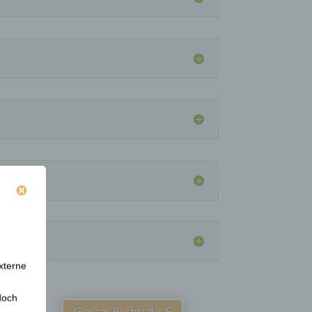
xterne
doch
Glossar Buchstabe S