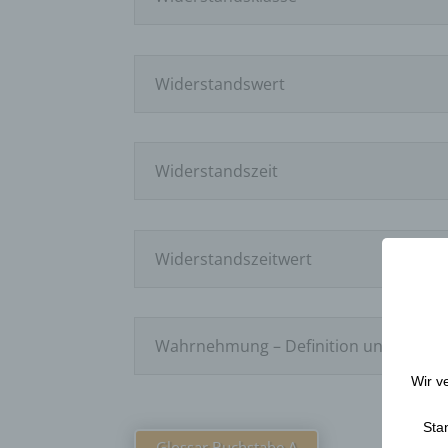
Widerstandswert
Widerstandszeit
Widerstandszeitwert
Wahrnehmung – Definition und Bedeu
Wir v
Sta
Glossar Buchstabe A
G