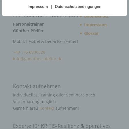
Impressum
|
Datenschutzbedingungen
Personaltrainer bundesweit
Datenschutz
Personaltrainer
Impressum
Günther Pfeifer
Glossar
Mobil, flexibel & bedarfsorientiert
+49 175 6000328
info@guenther-pfeifer.de
Kontakt aufnehmen
Individuelles Training oder Seminare nach
Vereinbarung möglich
Gerne hierzu
Kontakt
aufnehmen!
Experte für KRITIS-Resilienz & operatives