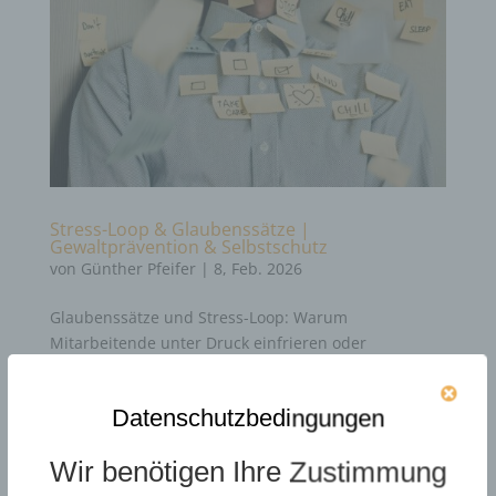
Stress-Loop & Glaubenssätze |
Gewaltprävention & Selbstschutz
von
Günther Pfeifer
|
8, Feb. 2026
Glaubenssätze und Stress-Loop: Warum
Mitarbeitende unter Druck einfrieren oder
handlungsfähig bleiben News Update 19.03.2026: Im
Rahmen des neuen KRITIS-Dachgesetzes rückt die
Datenschutzbedingungen
psychische Widerstandskraft in den Fokus. Erfahren
Sie, wie Sie Stress-Loops durchbrechen...
Wir benötigen Ihre Zustimmung