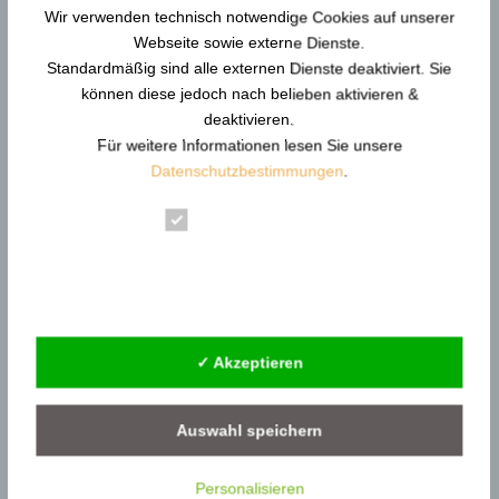
Durchsuchen…
Wir verwenden technisch notwendige Cookies auf unserer
Webseite sowie externe Dienste.
Standardmäßig sind alle externen Dienste deaktiviert. Sie
können diese jedoch nach belieben aktivieren &
deaktivieren.
Neue Artikel
Für weitere Informationen lesen Sie unsere
Gewaltschutzkoordinator in KRITIS: Resilienz und
Datenschutzbestimmungen
.
Gewaltprävention
Reform der DGUV Vorschrift 2: Gewaltprävention &
Essenziell
Arbeitsschutz
Statistik
Gewaltschutzkoordinator im Gesundheitswesen |
Externe Dienste
KRITIS
Gewaltschutzkoordinator im
✓ Akzeptieren
Siedlungsabfallentsorgung
Gewaltschutzkoordinator in Behörden –
Gewaltprävention
Auswahl speichern
Personalisieren