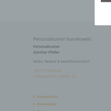
Personaltrainer bundesweit
Personaltrainer
Günther Pfeifer
Mobil, flexibel & bedarfsorientiert
+49 175 6000328
info@guenther-pfeifer.de
Datenschutz
Impressum