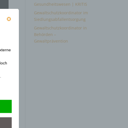
Gesundheitswesen | KRITIS
Gewaltschutzkoordinator im
Siedlungsabfallentsorgung
Gewaltschutzkoordinator in
Behörden –
Gewaltprävention
xterne
doch
.
mir