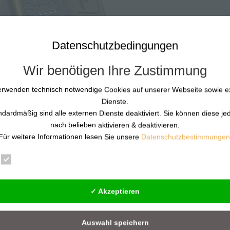
Datenschutzbedingungen
Wir benötigen Ihre Zustimmung
erwenden technisch notwendige Cookies auf unserer Webseite sowie e
Dienste.
ndardmäßig sind alle externen Dienste deaktiviert. Sie können diese je
nach belieben aktivieren & deaktivieren.
Für weitere Informationen lesen Sie unsere
Datenschutzbestimmungen
agen und Prävention für KRITIS &
Essenziell
Statistik
Externe Dienste
✓ Akzeptieren
rsachen beginnt. Von Günther Pfeifer aktuell – 10.04.2026 Warum 
ch seit über zwei Jahrzehnten mit Gewaltprävention nicht als
Auswahl speichern