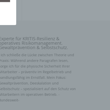
Experte für KRITIS-Resilienz &
operatives Risikomanagement.
Gewaltprävention & Selbstschutz.
Ich schließe die Lücke zwischen Theorie und
Praxis: Während andere Paragrafen lesen,
sorge ich für die physische Sicherheit Ihrer
Mitarbeiter – präventiv im Regelbetrieb und
handlungsfähig im Ernstfall. Mein Fokus:
Gewaltprävention, Deeskalation und
Selbstschutz – spezialisiert auf den Schutz von
Mitarbeitern im operativen Betrieb. -
Bundesweit-