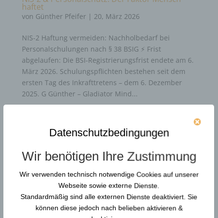
haftet
von
Günther Pfeifer
|
20, März 2026
NIS-2 Haftung vermeiden: Nachholbedarf bei
Personalschulungen nach § 38 BSIG ⚡ Frist
abgelaufen: Die BSI-Registrierungsfrist endete am 6.
März 2026. Schulungspflichten bestehen seit dem
ersten Tag des Inkrafttretens – dem 6. Dezember
2025. G Günther – Gladiator Mind...
Durchsuchen…
Datenschutzbedingungen
Wir benötigen Ihre Zustimmung
Neue Artikel
Wir verwenden technisch notwendige Cookies auf unserer
Webseite sowie externe Dienste.
Gewaltschutzkoordinator in KRITIS: Resilienz und
Standardmäßig sind alle externen Dienste deaktiviert. Sie
Gewaltprävention
können diese jedoch nach belieben aktivieren &
Reform der DGUV Vorschrift 2: Gewaltprävention &