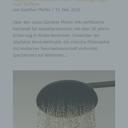
statt Reflexe
von
Günther Pfeifer
|
15, Feb. 2026
Über den Autor Günther Pfeifer IHK-zertifizierte
Fachkraft für Gewaltprävention mit über 30 Jahren
Erfahrung in Risiko-Bereichen. Entwickler der
Gladiator Mind-Methodik, die stoische Philosophie
mit moderner Neurowissenschaft verbindet.
Spezialisiert auf Behörden,...