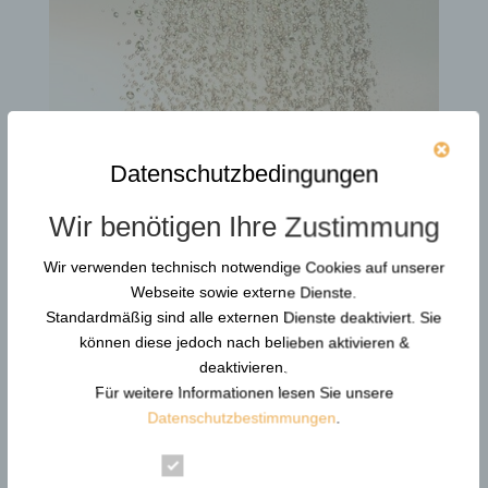
Datenschutzbedingungen
Wir benötigen Ihre Zustimmung
Kältetraining & Gewaltprävention –
Selbstschutz trainieren
Wir verwenden technisch notwendige Cookies auf unserer
von
Günther Pfeifer
|
15, Feb. 2026
Webseite sowie externe Dienste.
Standardmäßig sind alle externen Dienste deaktiviert. Sie
Über den Autor Günther Pfeifer IHK-zertifizierte
können diese jedoch nach belieben aktivieren &
Fachkraft für Gewaltprävention mit über 25 Jahren
deaktivieren.
Erfahrung in Risiko-Bereichen. Entwickler der
Für weitere Informationen lesen Sie unsere
Gladiator Mind-Methodik, die stoische Philosophie
Datenschutzbestimmungen
.
mit moderner Neurowissenschaft verbindet.
Spezialisiert auf Behörden,...
Essenziell