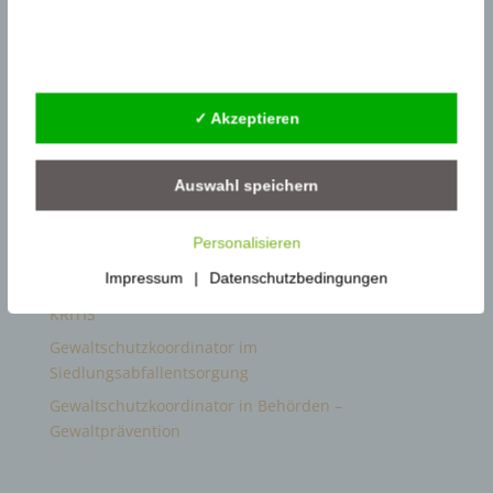
Statistik
Durchsuchen…
Externe Dienste
✓ Akzeptieren
Neue Artikel
Gewaltschutzkoordinator in KRITIS: Resilienz und
Auswahl speichern
Gewaltprävention
Reform der DGUV Vorschrift 2: Gewaltprävention &
Personalisieren
Arbeitsschutz
Impressum
|
Datenschutzbedingungen
Gewaltschutzkoordinator im Gesundheitswesen |
KRITIS
Gewaltschutzkoordinator im
Siedlungsabfallentsorgung
Gewaltschutzkoordinator in Behörden –
Gewaltprävention