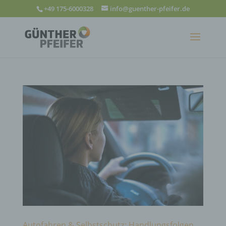
+49 175-6000328
info@guenther-pfeifer.de
Autofahren & Selbstschutz: Handlungsfolgen