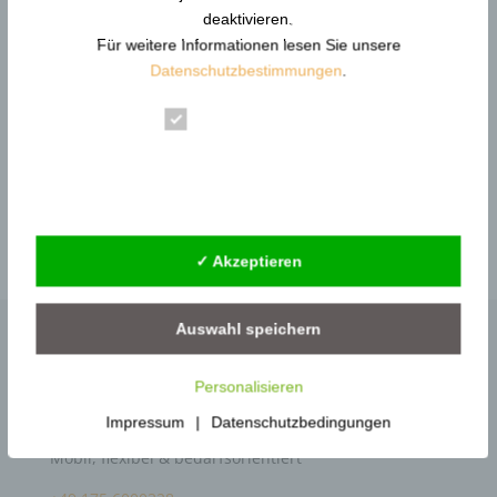
Reform der DGUV Vorschrift 2: Gewaltprävention &
deaktivieren.
Arbeitsschutz
Für weitere Informationen lesen Sie unsere
Datenschutzbestimmungen
.
Gewaltschutzkoordinator im Gesundheitswesen |
KRITIS
Essenziell
Gewaltschutzkoordinator im
Statistik
Siedlungsabfallentsorgung
Gewaltschutzkoordinator in Behörden –
Externe Dienste
Gewaltprävention
✓ Akzeptieren
Auswahl speichern
Personaltrainer bundesweit
Datenschutz
Personalisieren
Personaltrainer
Impressum
Günther Pfeifer
Impressum
|
Datenschutzbedingungen
Glossar
Mobil, flexibel & bedarfsorientiert