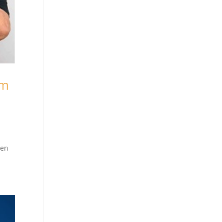
im
hen