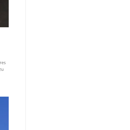
res
zu