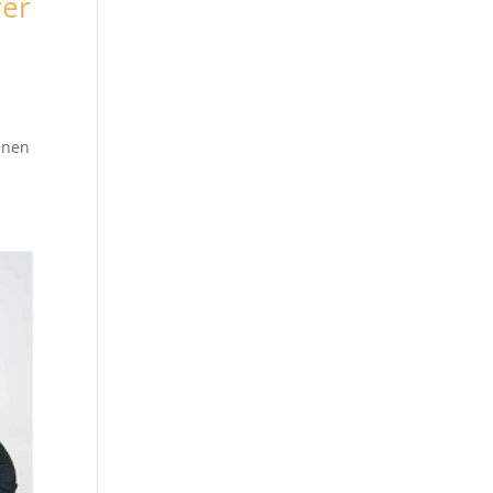
rer
einen